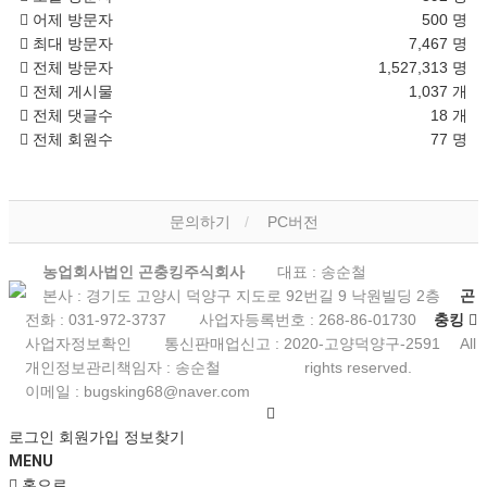
어제 방문자
500 명
최대 방문자
7,467 명
전체 방문자
1,527,313 명
전체 게시물
1,037 개
전체 댓글수
18 개
전체 회원수
77 명
문의하기
PC버전
농업회사법인 곤충킹주식회사
대표 : 송순철
본사 : 경기도 고양시 덕양구 지도로 92번길 9 낙원빌딩 2층
곤
전화 :
031-972-3737
사업자등록번호 :
268-86-01730
충킹
사업자정보확인
통신판매업신고 :
2020-고양덕양구-2591
All
개인정보관리책임자 : 송순철
rights reserved.
이메일 :
bugsking68@naver.com
로그인
회원가입
정보찾기
MENU
홈으로