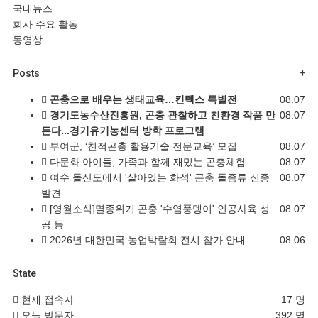
국내뉴스
회사 주요 활동
동영상
Posts
+
곤충으로 배우는 생태교육…킨텍스 특별전
08.07
경기도농수산진흥원, 곤충 관찰하고 친환경 작품 만
08.07
든다...경기유기농센터 방학 프로그램
부여군, ‘천적곤충 활용기술 전문교육’ 모집
08.07
다문화 아이들, 가족과 함께 재밌는 곤충체험
08.07
여수 돌산도에서 '살아있는 화석' 곤충 돌좀류 신종
08.07
발견
[영월소식]멸종위기 곤충 '수염풍뎅이' 인공사육 성
08.07
공 등
2026년 대한민국 농업박람회 전시 참가 안내
08.06
State
현재 접속자
17 명
오늘 방문자
392 명