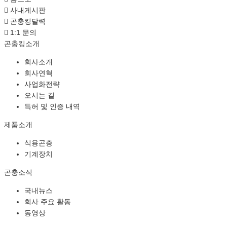
사내게시판
곤충킹달력
1:1 문의
곤충킹소개
회사소개
회사연혁
사업화전략
오시는 길
특허 및 인증 내역
제품소개
식용곤충
기계장치
곤충소식
국내뉴스
회사 주요 활동
동영상