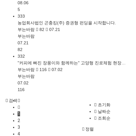
08.06
5
333
농업회사법인 곤충킹(주) 증권형 펀딩을 시작합니다.
부는바람
82
07.21
부는바람
07.21
82
332
"커피에 빠진 장풍이와 함께하는" 고양형 진로체험 현장…
부는바람
116
07.02
부는바람
07.02
116
검색
초기화
날짜순
1
조회순
2
3
정렬
4