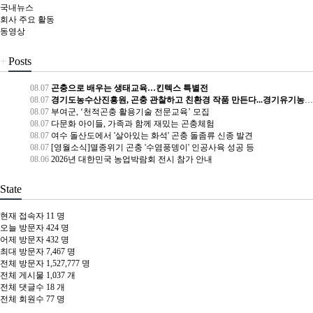
국내뉴스
회사 주요 활동
동영상
+
Posts
08.07
곤충으로 배우는 생태교육…킨텍스 특별전
08.07
경기도농수산진흥원, 곤충 관찰하고 친환경 작품 만든다...경기유기농센터 방학 프로그램
08.07
부여군, ‘천적곤충 활용기술 전문교육’ 모집
08.07
다문화 아이들, 가족과 함께 재밌는 곤충체험
08.07
여수 돌산도에서 '살아있는 화석' 곤충 돌좀류 신종 발견
08.07
[영월소식]멸종위기 곤충 '수염풍뎅이' 인공사육 성공 등
08.06
2026년 대한민국 농업박람회 전시 참가 안내
State
현재 접속자
11 명
오늘 방문자
424 명
어제 방문자
432 명
최대 방문자
7,467 명
전체 방문자
1,527,777 명
전체 게시물
1,037 개
전체 댓글수
18 개
전체 회원수
77 명