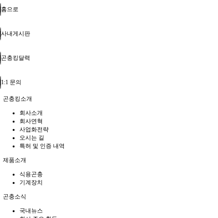
홈으로
사내게시판
곤충킹달력
1:1 문의
곤충킹소개
회사소개
회사연혁
사업화전략
오시는 길
특허 및 인증 내역
제품소개
식용곤충
기계장치
곤충소식
국내뉴스