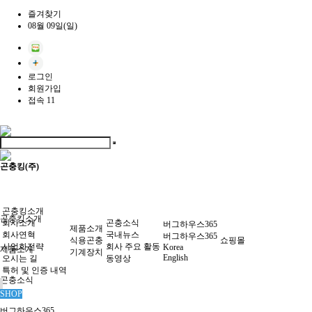
즐겨찾기
08월 09일(일)
로그인
회원가입
접속 11
곤충킹(주)
곤충킹소개
곤충킹소개
회사소개
곤충소식
버그하우스365
제품소개
회사연혁
국내뉴스
버그하우스365
식용곤충
쇼핑몰
사업화전략
회사 주요 활동
Korea
제품소개
기계장치
English
오시는 길
동영상
특허 및 인증 내역
곤충소식
SHOP
버그하우스365