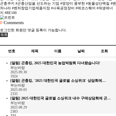
곤충쿠키 #곤충산업을 선도하는 기업 #영양이 풍부한 #동물성단백질 #벤
처나라 #벤처창업기업제품지정 #사육공정장비 #에코스퀘어 #재생에너
지 #RE100
0
Comments
로그인한 회원만 댓글 등록이 가능합니다.
목록
번호
제목
이름
날짜
조회
[알림]
곤충킹, 2025 대한민국 농업박람회 다녀왔습니다!
부는바람
2025.09.30
1924
[알림]
곤충킹, '2025 대한민국 글로벌 소싱위크' 상담회에…
부는바람
2025.09.05
2335
[알림]
2025 대한민국 글로벌 소싱위크 내수 구매상담회에 곤…
부는바람
2025.08.29
2383
334