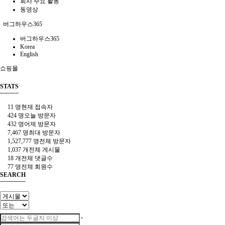
회사 주요 활동
동영상
버그하우스365
버그하우스365
Korea
English
쇼핑몰
STATS
11 명
현재 접속자
424 명
오늘 방문자
432 명
어제 방문자
7,467 명
최대 방문자
1,527,777 명
전체 방문자
1,037 개
전체 게시물
18 개
전체 댓글수
77 명
전체 회원수
SEARCH