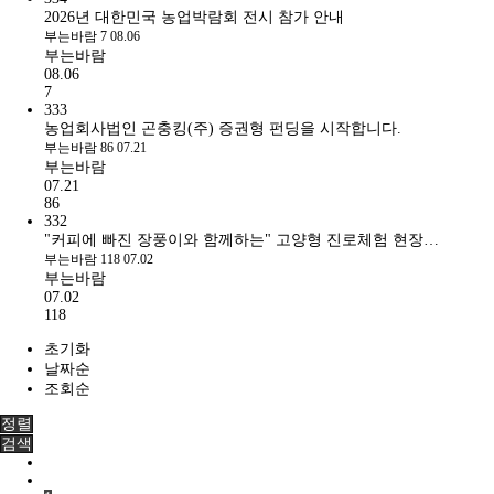
2026년 대한민국 농업박람회 전시 참가 안내
부는바람
7
08.06
부는바람
08.06
7
333
농업회사법인 곤충킹(주) 증권형 펀딩을 시작합니다.
부는바람
86
07.21
부는바람
07.21
86
332
"커피에 빠진 장풍이와 함께하는" 고양형 진로체험 현장…
부는바람
118
07.02
부는바람
07.02
118
초기화
날짜순
조회순
정렬
검색