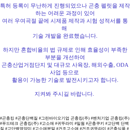
특허 등록이 무난하게 진행되었으나 곤충 펠릿을 제작
하는 어려운 과정이 있어
여러 우여곡절 끝에 시제품 제작과 시험 성적서를 통
해
기술 개발을 완료했습니다.
하지만 혼합비율의 법 규제로 인해 효율성이 부족한
부분을 개선하여
곤충산업거점단지 및 대규모 사육장, 해외수출, ODA
사업 등으로
활용이 가능한 기술로 발전시키고자 합니다.
지켜봐 주시길 바랍니다.
#곤충킹 #곤충단백질 #그린바이오기업 곤충킹(주) #벤처기업 곤충킹(주)
#푸드테크 곤충킹(주) #고소애 #귀뚜라미 #밀웜 #곤충쿠키 #고단백 단백
질 #고단백영양미 #고소애분말 #건조고소애 #건조귀뚜라미 #곤충식품 #