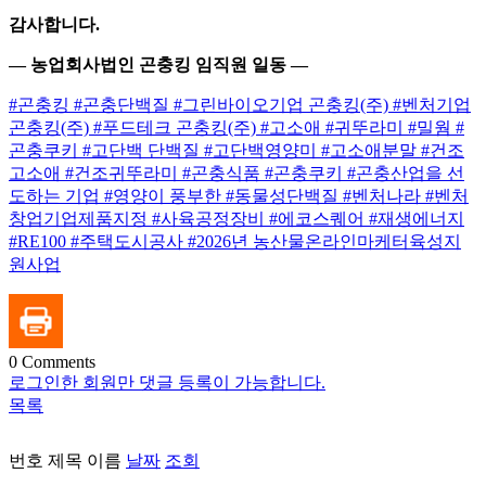
감사합니다.
— 농업회사법인 곤충킹 임직원 일동 —
#곤충킹 #곤충단백질 #그린바이오기업 곤충킹(주) #벤처기업
곤충킹(주) #푸드테크 곤충킹(주) #고소애 #귀뚜라미 #밀웜 #
곤충쿠키 #고단백 단백질 #고단백영양미 #고소애분말 #건조
고소애 #건조귀뚜라미 #곤충식품 #곤충쿠키 #곤충산업을 선
도하는 기업 #영양이 풍부한 #동물성단백질 #벤처나라 #벤처
창업기업제품지정 #사육공정장비 #에코스퀘어 #재생에너지
#RE100 #주택도시공사 #2026년 농산물온라인마케터육성지
원사업
0
Comments
로그인한 회원만 댓글 등록이 가능합니다.
목록
번호
제목
이름
날짜
조회