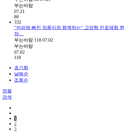
부는바람
07.21
86
332
"커피에 빠진 장풍이와 함께하는" 고양형 진로체험 현
장…
부는바람
118
07.02
부는바람
07.02
118
초기화
날짜순
조회순
정렬
검색
1
2
3