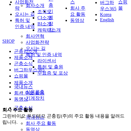
사업화전
스
쇼핑
버그하
충
회사소개
략
회사 주
몰
우스365
기
조직도
오시는 길
요 활동
Korea
계
CI소개
English
특허 및
동영상
장
BI소개
인증 내역
치
캐릭터소개
회사연혁
SHOP
사업화전략
오시는 길
곤충킹소개
특허 및 인증 내역
제품소개
라이센서
곤충소식
특허 및 출원
버그하우스365
수료증 및 포상
쇼핑몰
제품소개
국내뉴스
식용곤충
회사 주요 활동
기계장치
동영상
곤충소식
회사 주요 활동
그린바이오 푸드테므 곤충킹(주)의 주요 활동 내용을 알려드
국내뉴스
립니다.
회사 주요 활동
동영상