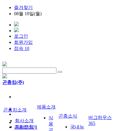
즐겨찾기
08월 10일(월)
로그인
회원가입
접속 10
곤충킹(주)
제품소개
곤충킹소개
곤충소식
버그하우스
식
회사소개
365
용
회사연혁
국내뉴
곤충킹소개
곤