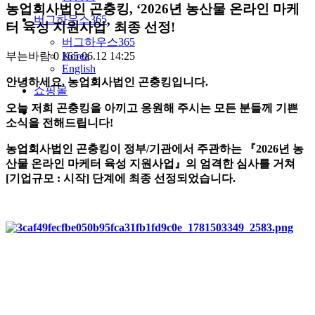
농업회사법인 곤충킹, ‘2026년 농산물 온라인 마케
버그하우스365
터 육성 지원사업’ 최종 선정!
버그하우스365
Korea
부는바람
0
165
06.12 14:25
English
안녕하세요,
농업회사법인 곤충킹
입니다.
쇼핑몰
오늘 저희 곤충킹을 아끼고 응원해 주시는 모든 분들께 기쁜
소식을 전해드립니다!
농업회사법인 곤충킹이 정부/기관에서 주관하는 『2026년 농
산물 온라인 마케터 육성 지원사업』의 엄격한 심사를 거쳐
[기업규모 : 시작] 단계에 최종 선정
되었습니다.