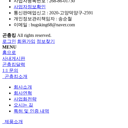
사업자등록번호 :
268-86-01730
사업자정보확인
통신판매업신고 :
2020-고양덕양구-2591
개인정보관리책임자 : 송순철
이메일 :
bugsking68@naver.com
곤충킹
All rights reserved.
로그인
회원가입
정보찾기
MENU
홈으로
사내게시판
곤충킹달력
1:1 문의
곤충킹소개
회사소개
회사연혁
사업화전략
오시는 길
특허 및 인증 내역
제품소개