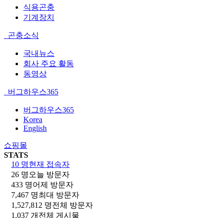
식용곤충
기계장치
곤충소식
국내뉴스
회사 주요 활동
동영상
버그하우스365
버그하우스365
Korea
English
쇼핑몰
STATS
10 명
현재 접속자
26 명
오늘 방문자
433 명
어제 방문자
7,467 명
최대 방문자
1,527,812 명
전체 방문자
1,037 개
전체 게시물