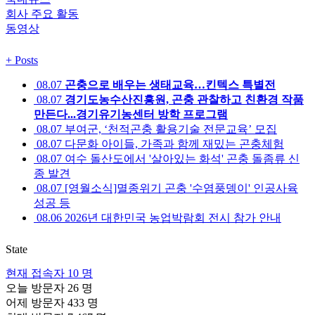
회사 주요 활동
동영상
+
Posts
08.07
곤충으로 배우는 생태교육…킨텍스 특별전
08.07
경기도농수산진흥원, 곤충 관찰하고 친환경 작품
만든다...경기유기농센터 방학 프로그램
08.07
부여군, ‘천적곤충 활용기술 전문교육’ 모집
08.07
다문화 아이들, 가족과 함께 재밌는 곤충체험
08.07
여수 돌산도에서 '살아있는 화석' 곤충 돌좀류 신
종 발견
08.07
[영월소식]멸종위기 곤충 '수염풍뎅이' 인공사육
성공 등
08.06
2026년 대한민국 농업박람회 전시 참가 안내
State
현재 접속자
10 명
오늘 방문자
26 명
어제 방문자
433 명