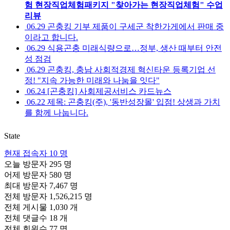
험 현장직업체험패키지 "찾아가는 현장직업체험" 수업
리뷰
06.29
곤충킹 기부 제품이 구세군 착한가게에서 판매 중
이라고 합니다.
06.29
식용곤충 미래식량으로…정부, 생산 때부터 안전
성 점검
06.29
곤충킹, 충남 사회적경제 혁신타운 등록기업 선
정! "지속 가능한 미래와 나눔을 잇다"
06.24
[곤충킹] 사회제공서비스 카드뉴스
06.22
제목: 곤충킹(주), '동반성장몰' 입점! 상생과 가치
를 함께 나눕니다.
State
현재 접속자
10 명
오늘 방문자
295 명
어제 방문자
580 명
최대 방문자
7,467 명
전체 방문자
1,526,215 명
전체 게시물
1,030 개
전체 댓글수
18 개
전체 회원수
77 명