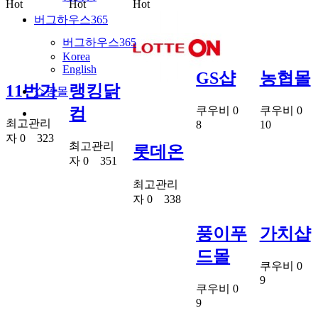
Hot
Hot
Hot
버그하우스365
버그하우스365
Korea
English
GS샵
농협몰
11번가
랭킹닭
쇼핑몰
쿠우비
0
쿠우비
0
컴
최고관리
8
10
자
0
323
최고관리
롯데온
자
0
351
최고관리
자
0
338
풍이푸
가치샵
드몰
쿠우비
0
9
쿠우비
0
9