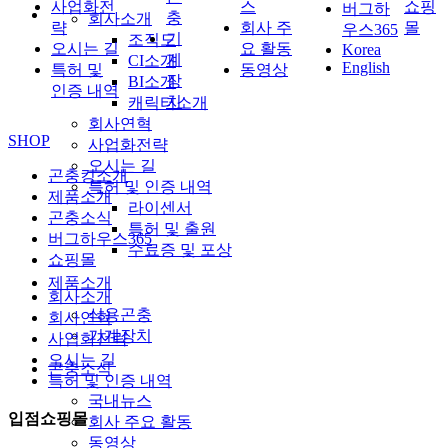
사업화전
스
쇼핑
버그하
충
회사소개
략
회사 주
몰
우스365
기
조직도
오시는 길
요 활동
Korea
계
CI소개
English
특허 및
동영상
장
BI소개
인증 내역
치
캐릭터소개
회사연혁
SHOP
사업화전략
오시는 길
곤충킹소개
특허 및 인증 내역
제품소개
라이센서
곤충소식
특허 및 출원
버그하우스365
수료증 및 포상
쇼핑몰
제품소개
회사소개
식용곤충
회사연혁
기계장치
사업화전략
오시는 길
곤충소식
특허 및 인증 내역
국내뉴스
입점쇼핑몰
회사 주요 활동
동영상