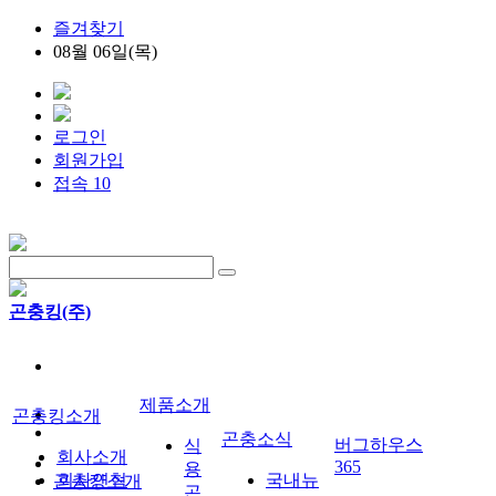
즐겨찾기
08월 06일(목)
로그인
회원가입
접속 10
곤충킹(주)
제품소개
곤충킹소개
곤충소식
버그하우스
식
회사소개
365
용
회사연혁
국내뉴
곤충킹소개
곤