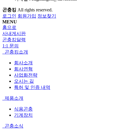
곤충킹
All rights reserved.
로그인
회원가입
정보찾기
MENU
홈으로
사내게시판
곤충킹달력
1:1 문의
곤충킹소개
회사소개
회사연혁
사업화전략
오시는 길
특허 및 인증 내역
제품소개
식용곤충
기계장치
곤충소식