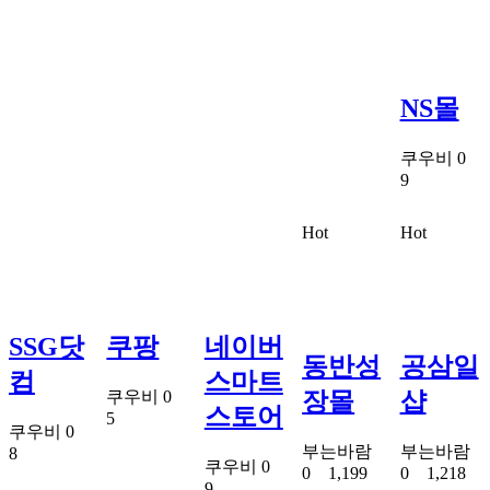
NS몰
쿠우비
0
9
Hot
Hot
SSG닷
쿠팡
네이버
동반성
공삼일
컴
스마트
쿠우비
0
장몰
샵
스토어
5
쿠우비
0
부는바람
부는바람
8
쿠우비
0
0
1,199
0
1,218
9