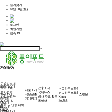
즐겨찾기
08월 08일(토)
로그인
회원가입
접속 19
곤충킹(주)
곤충킹소개
곤충킹소개
회사소개
곤충소식
버그하우스365
제품소개
회사연혁
국내뉴스
버그하우스365
회사소개
식용곤충
쇼핑몰
사업화전략
회사 주요 활동
Korea
조직도
기계장치
English
오시는 길
동영상
CI소개
특허 및 인증 내역
BI소개
SHOP
캐릭터소개