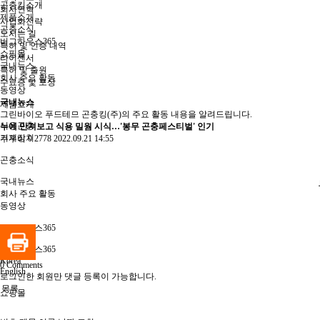
곤충킹소개
회사연혁
제품소개
사업화전략
곤충소식
오시는 길
버그하우스365
특허 및 인증 내역
쇼핑몰
라이센서
국내뉴스
특허 및 출원
회사 주요 활동
수료증 및 포상
동영상
국내뉴스
제품소개
그린바이오 푸드테므 곤충킹(주)의 주요 활동 내용을 알려드립니다.
식용곤충
누에 만져보고 식용 밀웜 시식…'봉무 곤충페스티벌' 인기
기계장치
쿠우비
0
2778
2022.09.21 14:55
곤충소식
국내뉴스
회사 주요 활동
동영상
버그하우스365
버그하우스365
Korea
0
Comments
English
로그인한 회원만 댓글 등록이 가능합니다.
목록
쇼핑몰