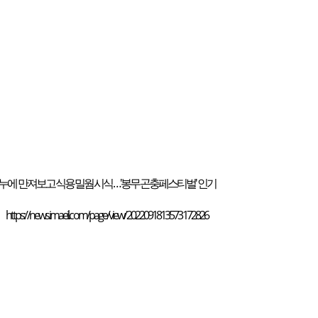
누에 만져보고 식용 밀웜 시식…'봉무 곤충페스티벌' 인기
https://news.imaeil.com/page/view/2022091813573172826