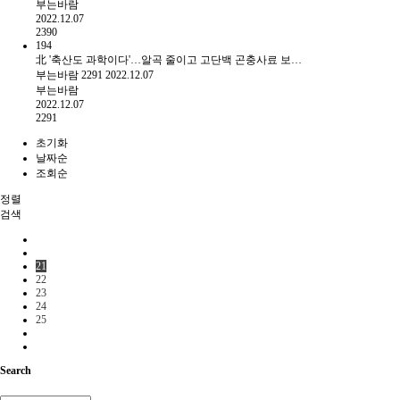
부는바람
2022.12.07
2390
194
北 '축산도 과학이다'…알곡 줄이고 고단백 곤충사료 보…
부는바람
2291
2022.12.07
부는바람
2022.12.07
2291
초기화
날짜순
조회순
정렬
검색
21
22
23
24
25
Search