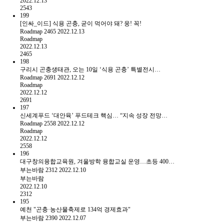
2022.12.13
2543
199
[인싸_이드] 식용 곤충, 굳이 먹어야 돼? 웅! 꼭!
Roadmap
2465
2022.12.13
Roadmap
2022.12.13
2465
198
구리시 곤충생태관, 오는 10일 ‘식용 곤충’ 특별전시…
Roadmap
2691
2022.12.12
Roadmap
2022.12.12
2691
197
신세계푸드 ‘대안육’ 푸드테크 핵심… “지속 성장 전망…
Roadmap
2558
2022.12.12
Roadmap
2022.12.12
2558
196
대구창의융합교육원, 겨울방학 융합교실 운영…초등 400…
부는바람
2312
2022.12.10
부는바람
2022.12.10
2312
195
예천 "곤충·농산물축제로 134억 경제효과"
부는바람
2390
2022.12.07