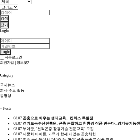
검색
닫기
Login
Login
자동로그인
회원가입
|
정보찾기
Category
국내뉴스
회사 주요 활동
동영상
+
Posts
08.07
곤충으로 배우는 생태교육…킨텍스 특별전
08.07
경기도농수산진흥원, 곤충 관찰하고 친환경 작품 만든다...경기유기농
08.07
부여군, ‘천적곤충 활용기술 전문교육’ 모집
08.07
다문화 아이들, 가족과 함께 재밌는 곤충체험
08.07
여수 돌산도에서 '살아있는 화석' 곤충 돌좀류 신종 발견