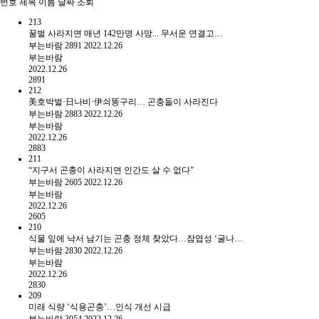
번호
제목
이름
날짜
조회
213
꿀벌 사라지면 매년 142만명 사망... 무서운 연결고…
부는바람
2891
2022.12.26
부는바람
2022.12.26
2891
212
美호박벌·日나비·伊쇠똥구리… 곤충들이 사라진다
부는바람
2883
2022.12.26
부는바람
2022.12.26
2883
211
“지구서 곤충이 사라지면 인간도 살 수 없다”
부는바람
2605
2022.12.26
부는바람
2022.12.26
2605
210
식물 잎에 낙서 남기는 곤충 정체 찾았다…잠엽성 ‘굴나…
부는바람
2830
2022.12.26
부는바람
2022.12.26
2830
209
미래 식량 ‘식용곤충’…인식 개선 시급
부는바람
3054
2022.12.26