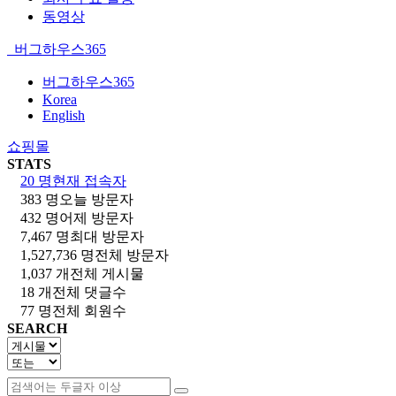
동영상
버그하우스365
버그하우스365
Korea
English
쇼핑몰
STATS
20 명
현재 접속자
383 명
오늘 방문자
432 명
어제 방문자
7,467 명
최대 방문자
1,527,736 명
전체 방문자
1,037 개
전체 게시물
18 개
전체 댓글수
77 명
전체 회원수
SEARCH