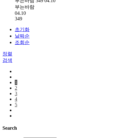
부는바람
349
04.10
부는바람
04.10
349
초기화
날짜순
조회순
정렬
검색
1
2
3
4
5
Search