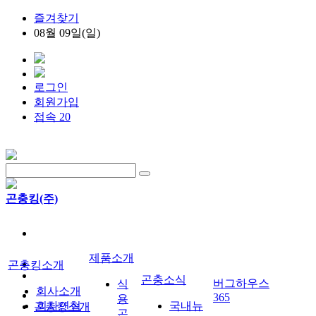
즐겨찾기
08월 09일(일)
로그인
회원가입
접속 20
곤충킹(주)
제품소개
곤충킹소개
곤충소식
버그하우스
식
회사소개
365
용
회사연혁
국내뉴
곤충킹소개
곤