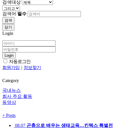
검색대상
검색어
필수
검색
닫기
Login
Login
자동로그인
회원가입
|
정보찾기
Category
국내뉴스
회사 주요 활동
동영상
+
Posts
08.07
곤충으로 배우는 생태교육…킨텍스 특별전