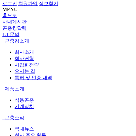
로그인
회원가입
정보찾기
MENU
홈으로
사내게시판
곤충킹달력
1:1 문의
곤충킹소개
회사소개
회사연혁
사업화전략
오시는 길
특허 및 인증 내역
제품소개
식용곤충
기계장치
곤충소식
국내뉴스
회사 주요 활동