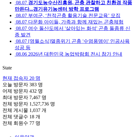
08.07
경기도농수산진흥원, 곤충 관찰하고 친환경 작품
만든다...경기유기농센터 방학 프로그램
08.07
부여군, ‘천적곤충 활용기술 전문교육’ 모집
08.07
다문화 아이들, 가족과 함께 재밌는 곤충체험
08.07
여수 돌산도에서 '살아있는 화석' 곤충 돌좀류 신
종 발견
08.07
[영월소식]멸종위기 곤충 '수염풍뎅이' 인공사육
성공 등
08.06
2026년 대한민국 농업박람회 전시 참가 안내
State
현재 접속자
20 명
오늘 방문자
383 명
어제 방문자
432 명
최대 방문자
7,467 명
전체 방문자
1,527,736 명
전체 게시물
1,037 개
전체 댓글수
18 개
전체 회원수
77 명