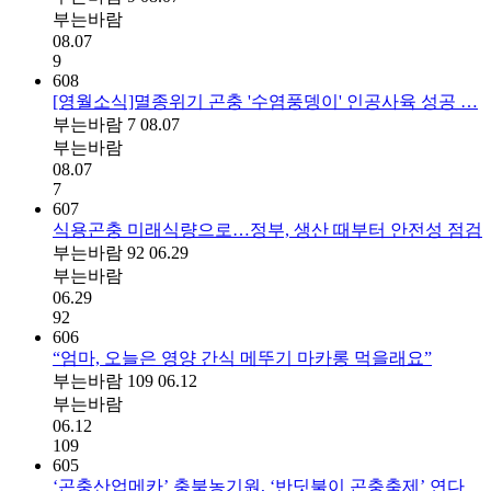
부는바람
08.07
9
608
[영월소식]멸종위기 곤충 '수염풍뎅이' 인공사육 성공 …
부는바람
7
08.07
부는바람
08.07
7
607
식용곤충 미래식량으로…정부, 생산 때부터 안전성 점검
부는바람
92
06.29
부는바람
06.29
92
606
“엄마, 오늘은 영양 간식 메뚜기 마카롱 먹을래요”
부는바람
109
06.12
부는바람
06.12
109
605
‘곤충산업메카’ 충북농기원, ‘반딧불이 곤충축제’ 연다