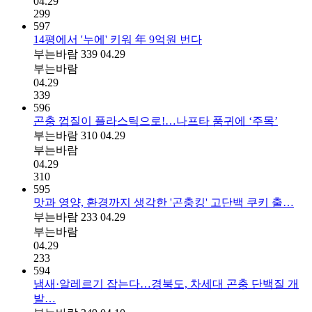
04.29
299
597
14평에서 '누에' 키워 年 9억원 번다
부는바람
339
04.29
부는바람
04.29
339
596
곤충 껍질이 플라스틱으로!…나프타 품귀에 ‘주목’
부는바람
310
04.29
부는바람
04.29
310
595
맛과 영양, 환경까지 생각한 '곤충킹' 고단백 쿠키 출…
부는바람
233
04.29
부는바람
04.29
233
594
냄새·알레르기 잡는다…경북도, 차세대 곤충 단백질 개
발…