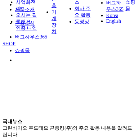
사업화전
스
쇼핑
버그하
충
략
회사 주
몰
우스365
제품소개
기
오시는 길
요 활동
Korea
계
English
특허 및
동영상
곤충소식
장
인증 내역
치
버그하우스365
SHOP
쇼핑몰
국내뉴스
그린바이오 푸드테므 곤충킹(주)의 주요 활동 내용을 알려드
립니다.