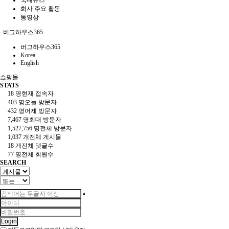
회사 주요 활동
동영상
버그하우스365
버그하우스365
Korea
English
쇼핑몰
STATS
18 명
현재 접속자
403 명
오늘 방문자
432 명
어제 방문자
7,467 명
최대 방문자
1,527,756 명
전체 방문자
1,037 개
전체 게시물
18 개
전체 댓글수
77 명
전체 회원수
SEARCH
Login