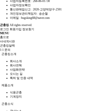
사업자등록번호 :
268-86-01730
사업자정보확인
통신판매업신고 :
2020-고양덕양구-2591
개인정보관리책임자 : 송순철
이메일 :
bugsking68@naver.com
곤충킹
All rights reserved.
로그인
회원가입
정보찾기
MENU
홈으로
사내게시판
곤충킹달력
1:1 문의
곤충킹소개
회사소개
회사연혁
사업화전략
오시는 길
특허 및 인증 내역
제품소개
식용곤충
기계장치
곤충소식
국내뉴스