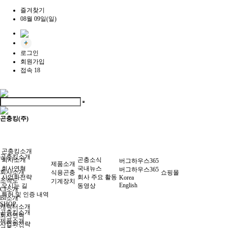
즐겨찾기
08월 09일(일)
로그인
회원가입
접속 18
곤충킹(주)
곤충킹소개
곤충킹소개
회사소개
곤충소식
버그하우스365
제품소개
회사연혁
국내뉴스
버그하우스365
회사소개
식용곤충
쇼핑몰
사업화전략
회사 주요 활동
Korea
조직도
기계장치
English
오시는 길
동영상
CI소개
특허 및 인증 내역
BI소개
SHOP
캐릭터소개
곤충킹소개
회사연혁
제품소개
사업화전략