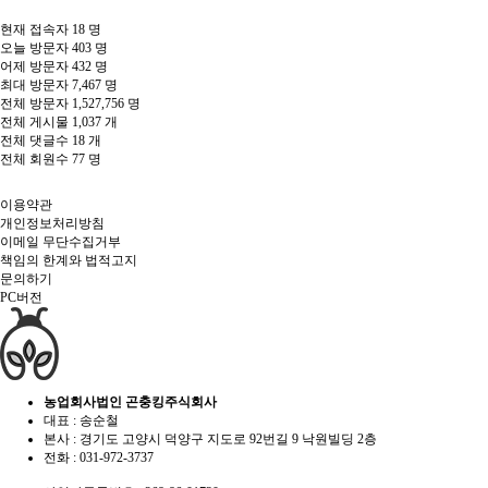
현재 접속자
18 명
오늘 방문자
403 명
어제 방문자
432 명
최대 방문자
7,467 명
전체 방문자
1,527,756 명
전체 게시물
1,037 개
전체 댓글수
18 개
전체 회원수
77 명
이용약관
개인정보처리방침
이메일 무단수집거부
책임의 한계와 법적고지
문의하기
PC버전
농업회사법인 곤충킹주식회사
대표 : 송순철
본사 : 경기도 고양시 덕양구 지도로 92번길 9 낙원빌딩 2층
전화 :
031-972-3737