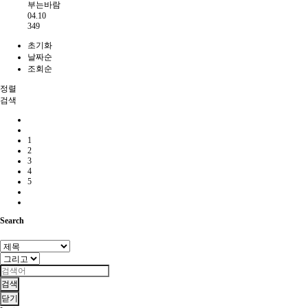
부는바람
04.10
349
초기화
날짜순
조회순
정렬
검색
1
2
3
4
5
Search
검색
닫기