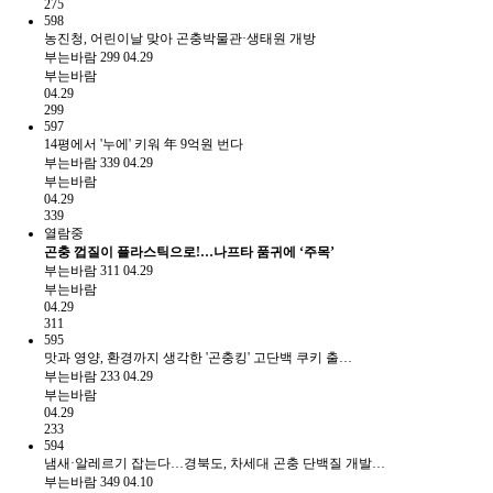
275
598
농진청, 어린이날 맞아 곤충박물관·생태원 개방
부는바람
299
04.29
부는바람
04.29
299
597
14평에서 '누에' 키워 年 9억원 번다
부는바람
339
04.29
부는바람
04.29
339
열람중
곤충 껍질이 플라스틱으로!…나프타 품귀에 ‘주목’
부는바람
311
04.29
부는바람
04.29
311
595
맛과 영양, 환경까지 생각한 '곤충킹' 고단백 쿠키 출…
부는바람
233
04.29
부는바람
04.29
233
594
냄새·알레르기 잡는다…경북도, 차세대 곤충 단백질 개발…
부는바람
349
04.10