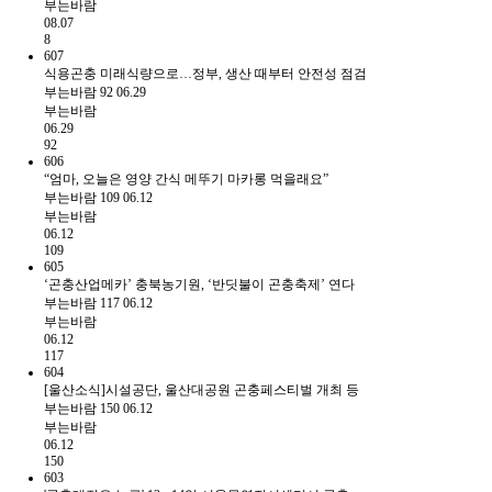
부는바람
08.07
8
607
식용곤충 미래식량으로…정부, 생산 때부터 안전성 점검
부는바람
92
06.29
부는바람
06.29
92
606
“엄마, 오늘은 영양 간식 메뚜기 마카롱 먹을래요”
부는바람
109
06.12
부는바람
06.12
109
605
‘곤충산업메카’ 충북농기원, ‘반딧불이 곤충축제’ 연다
부는바람
117
06.12
부는바람
06.12
117
604
[울산소식]시설공단, 울산대공원 곤충페스티벌 개최 등
부는바람
150
06.12
부는바람
06.12
150
603