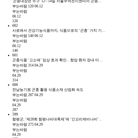
'곤충대장은 누구' 12∼14일 서울무역전시센터서 곤충…
부는바람
120
06.12
부는바람
06.12
120
602
사료에서 건강기능식품까지, 식품으로의 ‘곤충’ 가치 기…
부는바람
140
06.12
부는바람
06.12
140
601
곤충식품 ‘고소애’ 임상 효과 확인…항암 환자 장내 미…
부는바람
314
04.29
부는바람
04.29
314
600
전남농기원 곤충 활용 식품소재 산업화 속도
부는바람
287
04.29
부는바람
04.29
287
599
함평군, ‘제28회 함평나비대축제’에 ‘긴꼬리제비나비’…
부는바람
275
04.29
부는바람
04.29