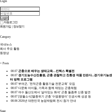
Login
Login
자동로그인
회원가입
|
정보찾기
Category
국내뉴스
회사 주요 활동
동영상
+
Posts
08.07
곤충으로 배우는 생태교육…킨텍스 특별전
08.07
경기도농수산진흥원, 곤충 관찰하고 친환경 작품 만든다...경기유기농센
터 방학 프로그램
08.07
부여군, ‘천적곤충 활용기술 전문교육’ 모집
08.07
다문화 아이들, 가족과 함께 재밌는 곤충체험
08.07
여수 돌산도에서 '살아있는 화석' 곤충 돌좀류 신종 발견
08.07
[영월소식]멸종위기 곤충 '수염풍뎅이' 인공사육 성공 등
08.06
2026년 대한민국 농업박람회 전시 참가 안내
State