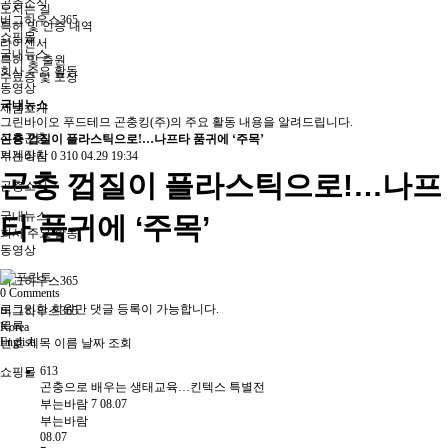
곤충소식
오시는 길
버그하우스365
특허 및 인증 내역
쇼핑몰
라이센서
국내뉴스
특허 및 출원
회사 주요 활동
수료증 및 포상
동영상
국내뉴스
제품소개
그린바이오 푸드테므 곤충킹(주)의 주요 활동 내용을 알려드립니다.
식용곤충
곤충 껍질이 플라스틱으로!…나프타 품귀에 ‘주목’
기계장치
부는바람
0
310
04.29 19:34
곤충 껍질이 플라스틱으로!…나프
곤충소식
국내뉴스
타 품귀에 ‘주목’
회사 주요 활동
동영상
버그하우스365
0
Comments
로그인한 회원만 댓글 등록이 가능합니다.
버그하우스365
목록
Korea
English
번호
제목
이름
날짜
조회
613
쇼핑몰
곤충으로 배우는 생태교육…킨텍스 특별전
부는바람
7
08.07
부는바람
08.07