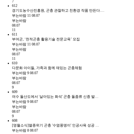
7
612
경기도농수산진흥원, 곤충 관찰하고 친환경 작품 만든다.…
부는바람
11
08.07
부는바람
08.07
11
611
부여군, ‘천적곤충 활용기술 전문교육’ 모집
부는바람
11
08.07
부는바람
08.07
11
610
다문화 아이들, 가족과 함께 재밌는 곤충체험
부는바람
9
08.07
부는바람
08.07
9
609
여수 돌산도에서 '살아있는 화석' 곤충 돌좀류 신종 발…
부는바람
9
08.07
부는바람
08.07
9
608
[영월소식]멸종위기 곤충 '수염풍뎅이' 인공사육 성공 …
부는바람
8
08.07