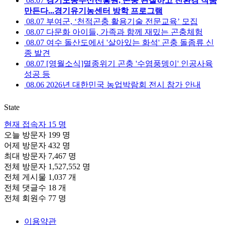
08.07
경기도농수산진흥원, 곤충 관찰하고 친환경 작품
만든다...경기유기농센터 방학 프로그램
08.07
부여군, ‘천적곤충 활용기술 전문교육’ 모집
08.07
다문화 아이들, 가족과 함께 재밌는 곤충체험
08.07
여수 돌산도에서 '살아있는 화석' 곤충 돌좀류 신
종 발견
08.07
[영월소식]멸종위기 곤충 '수염풍뎅이' 인공사육
성공 등
08.06
2026년 대한민국 농업박람회 전시 참가 안내
State
현재 접속자
15 명
오늘 방문자
199 명
어제 방문자
432 명
최대 방문자
7,467 명
전체 방문자
1,527,552 명
전체 게시물
1,037 개
전체 댓글수
18 개
전체 회원수
77 명
이용약관