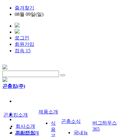
즐겨찾기
08월 09일(일)
로그인
회원가입
접속 15
곤충킹(주)
제품소개
곤충킹소개
곤충소식
버그하우스
식
회사소개
365
용
회사연혁
국내뉴
곤충킹소개
곤