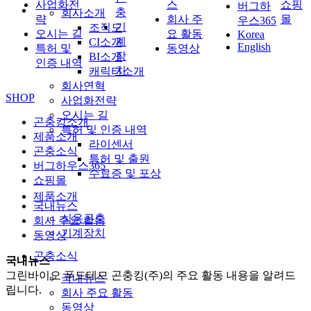
사업화전
스
쇼핑
버그하
충
회사소개
략
회사 주
몰
우스365
기
조직도
오시는 길
요 활동
Korea
계
CI소개
English
특허 및
동영상
장
BI소개
인증 내역
치
캐릭터소개
회사연혁
SHOP
사업화전략
오시는 길
곤충킹소개
특허 및 인증 내역
제품소개
라이센서
곤충소식
특허 및 출원
버그하우스365
수료증 및 포상
쇼핑몰
제품소개
국내뉴스
식용곤충
회사 주요 활동
기계장치
동영상
곤충소식
국내뉴스
그린바이오 푸드테므 곤충킹(주)의 주요 활동 내용을 알려드
국내뉴스
립니다.
회사 주요 활동
동영상