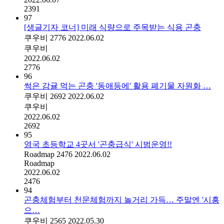
2391
97
[생글기자 코너] 미래 식량으로 주목받는 식용 곤충
쿠우비
2776
2022.06.02
쿠우비
2022.06.02
2776
96
썩은 감귤 먹는 곤충 '동애등에' 활용 폐기물 자원화 …
쿠우비
2692
2022.06.02
쿠우비
2022.06.02
2692
95
영국 초등학교 4곳서 '곤충급식' 시범운영!!
Roadmap
2476
2022.06.02
Roadmap
2022.06.02
2476
94
곤충체험부터 천문체험까지 놀거리 가득… 주말엔 '시흥
으…
쿠우비
2565
2022.05.30