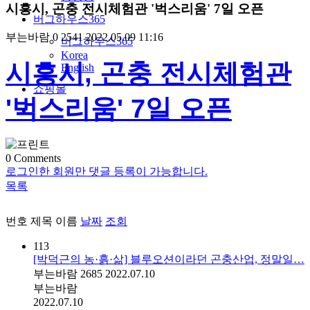
시흥시, 곤충 전시체험관 '벅스리움' 7일 오픈
버그하우스365
부는바람
0
2541
2022.05.09 11:16
버그하우스365
Korea
시흥시, 곤충 전시체험관
English
쇼핑몰
'벅스리움' 7일 오픈
0
Comments
로그인한 회원만 댓글 등록이 가능합니다.
목록
번호
제목
이름
날짜
조회
113
[박덕근의 농·흙·삶] 블루오션이라던 곤충산업, 정말일…
부는바람
2685
2022.07.10
부는바람
2022.07.10