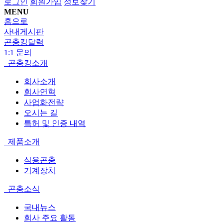
로그인
회원가입
정보찾기
MENU
홈으로
사내게시판
곤충킹달력
1:1 문의
곤충킹소개
회사소개
회사연혁
사업화전략
오시는 길
특허 및 인증 내역
제품소개
식용곤충
기계장치
곤충소식
국내뉴스
회사 주요 활동