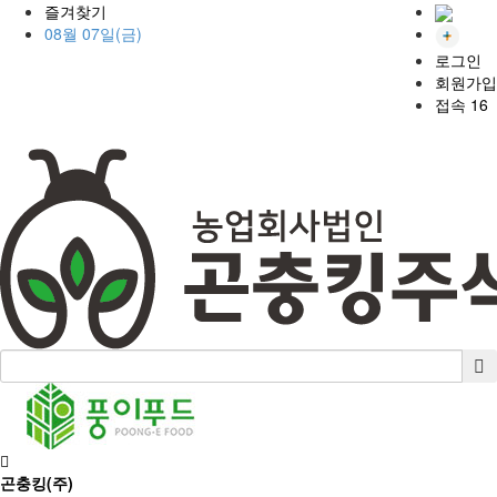
즐겨찾기
08월 07일(금)
로그인
회원가입
접속 16
곤충킹(주)