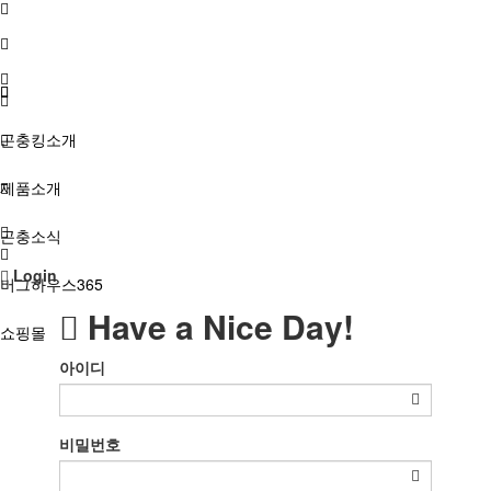
SHOP
곤충킹소개
제품소개
곤충소식
Login
버그하우스365
Have a Nice Day!
쇼핑몰
아이디
비밀번호