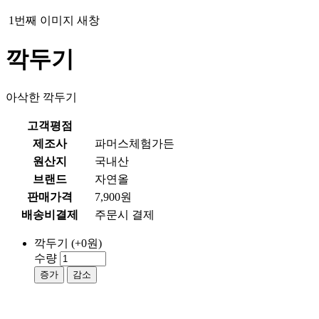
1번째 이미지 새창
깍두기
아삭한 깍두기
고객평점
제조사
파머스체험가든
원산지
국내산
브랜드
자연올
판매가격
7,900원
배송비결제
주문시 결제
깍두기
(+0원)
수량
증가
감소