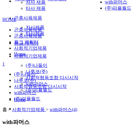
with파머스
자사 제품
(주)피플월
타사 제품
곤충사육제품
HOME
자사제품
곤충식용제품
타사제품
곤충사육제품
퓨그 캐릭터
퓨그 캐릭터
사회적기업제품
Home
사회적기업제품
1
(주)나들이
나루코(주)
(주)나들이
사회적협동조합 다시시작
나루코(주)
with파머스
사회적협동조합 다시시작
(주)피플월드
with파머스
(주)피플월드
Home
홈 >
사회적기업제품
>
with파머스(4)
with파머스