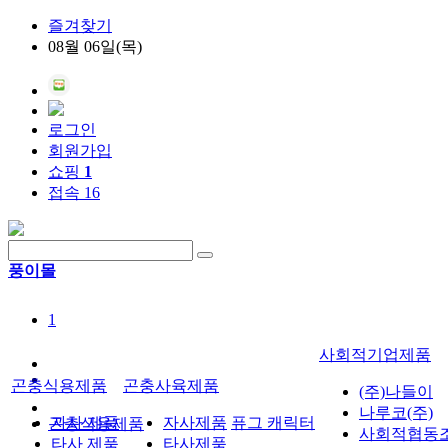
즐겨찾기
08월 06일(목)
로그인
회원가입
쇼핑
1
접속 16
풍이몰
1
사회적기업제품
곤충식용제품
곤충사육제품
(주)나들이
나루코(주)
자사 제품
자사제품
퓨그 캐릭터
곤충식용제품
사회적협동
타사 제품
타사제품