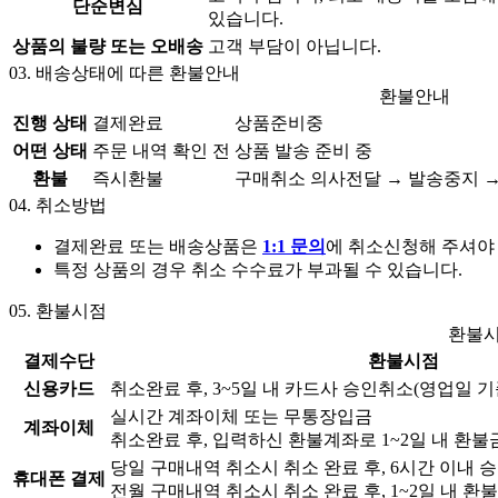
단순변심
있습니다.
상품의 불량 또는 오배송
고객 부담이 아닙니다.
03.
배송상태에 따른 환불안내
환불안내
진행 상태
결제완료
상품준비중
어떤 상태
주문 내역 확인 전
상품 발송 준비 중
환불
즉시환불
구매취소 의사전달 → 발송중지 →
04.
취소방법
결제완료 또는 배송상품은
1:1 문의
에 취소신청해 주셔야
특정 상품의 경우 취소 수수료가 부과될 수 있습니다.
05.
환불시점
환불
결제수단
환불시점
신용카드
취소완료 후, 3~5일 내 카드사 승인취소(영업일 기
실시간 계좌이체 또는 무통장입금
계좌이체
취소완료 후, 입력하신 환불계좌로 1~2일 내 환불
당일 구매내역 취소시 취소 완료 후, 6시간 이내 
휴대폰 결제
전월 구매내역 취소시 취소 완료 후, 1~2일 내 환