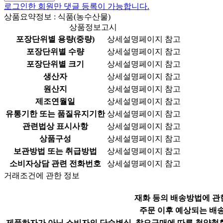
로그인한 회원만 댓글 등록이 가능합니다.
상품요약정보 : 식품(농수산물)
상품정보고시
포장단위별 용량(중량)
상세설명페이지 참고
포장단위별 수량
상세설명페이지 참고
포장단위별 크기
상세설명페이지 참고
생산자
상세설명페이지 참고
원산지
상세설명페이지 참고
제조연월일
상세설명페이지 참고
유통기한 또는 품질유지기한
상세설명페이지 참고
관련법상 표시사항
상세설명페이지 참고
상품구성
상세설명페이지 참고
보관방법 또는 취급방법
상세설명페이지 참고
소비자상담 관련 전화번호
상세설명페이지 참고
거래조건에 관한 정보
재화 등의 배송방법에 관
주문 이후 예상되는 배
제품하자가 아닌 소비자의 단순변심, 착오구매에 따른 청약철회