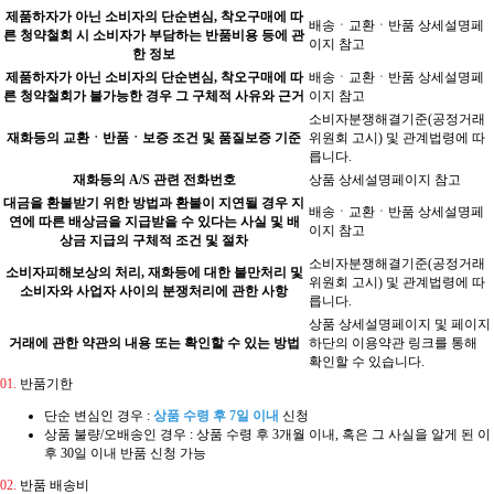
제품하자가 아닌 소비자의 단순변심, 착오구매에 따
배송ㆍ교환ㆍ반품 상세설명페
른 청약철회 시 소비자가 부담하는 반품비용 등에 관
이지 참고
한 정보
제품하자가 아닌 소비자의 단순변심, 착오구매에 따
배송ㆍ교환ㆍ반품 상세설명페
른 청약철회가 불가능한 경우 그 구체적 사유와 근거
이지 참고
소비자분쟁해결기준(공정거래
재화등의 교환ㆍ반품ㆍ보증 조건 및 품질보증 기준
위원회 고시) 및 관계법령에 따
릅니다.
재화등의 A/S 관련 전화번호
상품 상세설명페이지 참고
대금을 환불받기 위한 방법과 환불이 지연될 경우 지
배송ㆍ교환ㆍ반품 상세설명페
연에 따른 배상금을 지급받을 수 있다는 사실 및 배
이지 참고
상금 지급의 구체적 조건 및 절차
소비자분쟁해결기준(공정거래
소비자피해보상의 처리, 재화등에 대한 불만처리 및
위원회 고시) 및 관계법령에 따
소비자와 사업자 사이의 분쟁처리에 관한 사항
릅니다.
상품 상세설명페이지 및 페이지
거래에 관한 약관의 내용 또는 확인할 수 있는 방법
하단의 이용약관 링크를 통해
확인할 수 있습니다.
01.
반품기한
단순 변심인 경우 :
상품 수령 후 7일 이내
신청
상품 불량/오배송인 경우 : 상품 수령 후 3개월 이내, 혹은 그 사실을 알게 된 이
후 30일 이내 반품 신청 가능
02.
반품 배송비