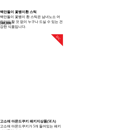
백만돌이 꽃벵이환 스틱
백만돌이 꽃벵이 환 스틱은 남녀노소 어
린아이 할 것 없이 누구나 드실 수 있는 건
100,000
강한 식품입니다.
DC
고소애 아몬드쿠키 패키지상품(5EA)
고소애 아몬드쿠키가 5개 들어있는 패키