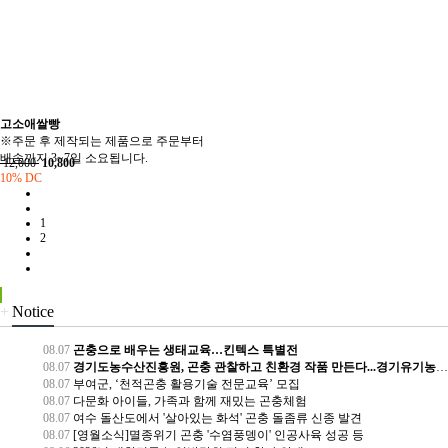
고소애쌀빵
※주문 후 제작되는 제품으로 주문부터
배송까지 3~7일 소요됩니다.
12,000
10,800
10% DC
1
2
+
Notice
08.07
곤충으로 배우는 생태교육…킨텍스 특별전
08.07
경기도농수산진흥원, 곤충 관찰하고 친환경 작품 만든다...경기유기농센터 방학 프로그램
08.07
부여군, ‘천적곤충 활용기술 전문교육’ 모집
08.07
다문화 아이들, 가족과 함께 재밌는 곤충체험
08.07
여수 돌산도에서 '살아있는 화석' 곤충 돌좀류 신종 발견
08.07
[영월소식]멸종위기 곤충 '수염풍뎅이' 인공사육 성공 등