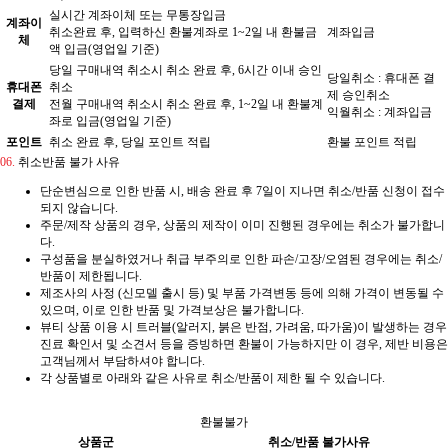
실시간 계좌이체 또는 무통장입금
계좌이
취소완료 후, 입력하신 환불계좌로 1~2일 내 환불금
계좌입금
체
액 입금(영업일 기준)
당일 구매내역 취소시 취소 완료 후, 6시간 이내 승인
당일취소 : 휴대폰 결
휴대폰
취소
제 승인취소
결제
전월 구매내역 취소시 취소 완료 후, 1~2일 내 환불계
익월취소 : 계좌입금
좌로 입금(영업일 기준)
포인트
취소 완료 후, 당일 포인트 적립
환불 포인트 적립
06.
취소반품 불가 사유
단순변심으로 인한 반품 시, 배송 완료 후 7일이 지나면 취소/반품 신청이 접수
되지 않습니다.
주문/제작 상품의 경우, 상품의 제작이 이미 진행된 경우에는 취소가 불가합니
다.
구성품을 분실하였거나 취급 부주의로 인한 파손/고장/오염된 경우에는 취소/
반품이 제한됩니다.
제조사의 사정 (신모델 출시 등) 및 부품 가격변동 등에 의해 가격이 변동될 수
있으며, 이로 인한 반품 및 가격보상은 불가합니다.
뷰티 상품 이용 시 트러블(알러지, 붉은 반점, 가려움, 따가움)이 발생하는 경우
진료 확인서 및 소견서 등을 증빙하면 환불이 가능하지만 이 경우, 제반 비용은
고객님께서 부담하셔야 합니다.
각 상품별로 아래와 같은 사유로 취소/반품이 제한 될 수 있습니다.
환불불가
상품군
취소/반품 불가사유