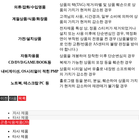
상품의 택(TAG) 제거/라벨 및 상품 훼손으로 상
의류/잡화/수입명품
품의 가치가 현저히 감소된 경우
고객님의 사용, 시간경과, 일부 소비에 의하여 상
계절상품/식품/화장품
품의 가치가 현저히 감소한 경우
전자제품 특성 상, 정품 스티커가 제거되었거나
설치 또는 사용 이후에 단순변심인 경우, 액정화
가전/설치상품
면이 부착된 상품의 전원을 켠 경우 (상품불량으
로 인한 교환/반품은 AS센터의 불량 판정을 받아
야 합니다.)
자동차용품
상품을 개봉하여 장착한 이후 단순변심의 경우
CD/DVD/GAME/BOOK등
복제가 가능한 상품의 포장 등을 훼손한 경우
상품의 시리얼 넘버 유출로 내장된 소프트웨어
내비게이션, OS시리얼이 적힌 PMP
의 가치가 감소한 경우
홀로그램 등을 분리, 분실, 훼손하여 상품의 가치
노트북, 테스크탑 PC 등
가 현저히 감소하여 재판매가 불가할 경우
이전
다음
목록
자사 제품
타사 제품
곤충식용제품(20)
자사 제품
타사 제품