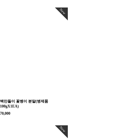
New
백만돌이 꽃벵이 분말(병제품
100gX1EA)
70,000
New