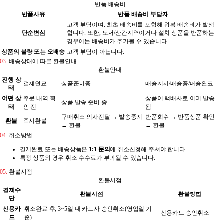
반품 배송비
반품사유
반품 배송비 부담자
고객 부담이며, 최초 배송비를 포함해 왕복 배송비가 발생
단순변심
합니다. 또한, 도서/산간지역이거나 설치 상품을 반품하는
경우에는 배송비가 추가될 수 있습니다.
상품의 불량 또는 오배송
고객 부담이 아닙니다.
03.
배송상태에 따른 환불안내
환불안내
진행 상
결제완료
상품준비중
배송지시/배송중/배송완료
태
어떤 상
주문 내역 확
상품이 택배사로 이미 발송
상품 발송 준비 중
태
인 전
됨
구매취소 의사전달 → 발송중지
반품회수 → 반품상품 확인
환불
즉시환불
→ 환불
→ 환불
04.
취소방법
결제완료 또는 배송상품은
1:1 문의
에 취소신청해 주셔야 합니다.
특정 상품의 경우 취소 수수료가 부과될 수 있습니다.
05.
환불시점
환불시점
결제수
환불시점
환불방법
단
신용카
취소완료 후, 3~5일 내 카드사 승인취소(영업일 기
신용카드 승인취소
드
준)