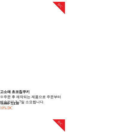
DC
고소애 초코칩쿠키
※주문 후 제작되는 제품으로 주문부터
배송까지 3~7일 소요됩니다.
3,500
3,150
10% DC
DC