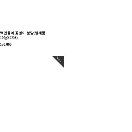
백만돌이 꽃벵이 분말(병제품
100gX2EA)
130,000
New