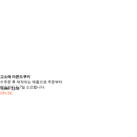
고소애 아몬드쿠키
※주문 후 제작되는 제품으로 주문부터
배송까지 3~7일 소요됩니다.
3,500
3,150
10% DC