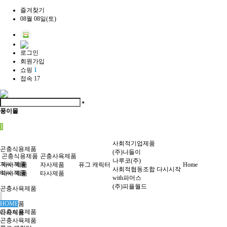
즐겨찾기
08월 08일(토)
로그인
회원가입
쇼핑
1
접속 17
풍이몰
1
사회적기업제품
곤충식용제품
(주)나들이
곤충식용제품
곤충사육제품
나루코(주)
자사 제품
자사 제품
자사제품
퓨그 캐릭터
Home
사회적협동조합 다시시작
타사 제품
타사 제품
타사제품
with파머스
(주)피플월드
곤충사육제품
자사제품
HOME
곤충식용제품
타사제품
곤충사육제품