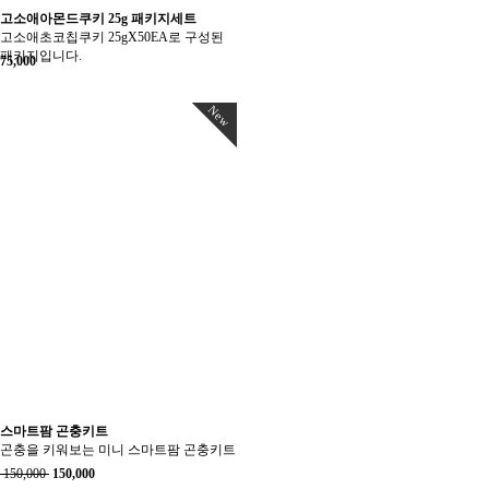
고소애아몬드쿠키 25g 패키지세트
고소애초코칩쿠키 25gX50EA로 구성된
패키지입니다.
75,000
New
스마트팜 곤충키트
곤충을 키워보는 미니 스마트팜 곤충키트
150,000
150,000