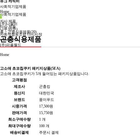
퓨그 캐릭터
퓨그 캐릭터
사회적기업제품
Home
사회적기업제품
1
자사 제품
(주)나들이
타사 제품
나루코(주)
홈 >
곤충식용제품(20)
사회적협동조합 다시시작
곤충식용제품
with파머스
(주)피플월드
Home
고소애 초코칩쿠키 패키지상품(5EA)
고소애 초코칩쿠키가 5개 들어있는 패키지상품입니다.
고객평점
제조사
곤충킹
원산지
대한민국
브랜드
풍이푸드
시중가격
17,500원
판매가격
15,750원
최소구매수량
1 개
최대구매수량
100 개
배송비결제
주문시 결제