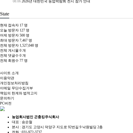
08.06
2026년 대한민국 농업박람회 전시 참가 안내
State
현재 접속자
17 명
오늘 방문자
127 명
어제 방문자
500 명
최대 방문자
7,467 명
전체 방문자
1,527,048 명
전체 게시물
0 개
전체 댓글수
0 개
전체 회원수
77 명
사이트 소개
이용약관
개인정보처리방침
이메일 무단수집거부
책임의 한계와 법적고지
문의하기
PC버전
농업회사법인 곤충킹주식회사
대표 : 송순철
본사 : 경기도 고양시 덕양구 지도로 92번길 9 낙원빌딩 2층
전화 :
031-972-3737