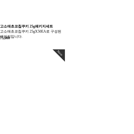
고소애초코칩쿠키 25g패키지세트
고소애초코칩쿠키 25gX50EA로 구성된
패키지입니다.
75,000
New