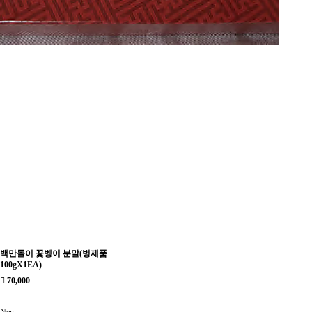
백만돌이 꽃벵이 분말(병제품
100gX1EA)
70,000
New