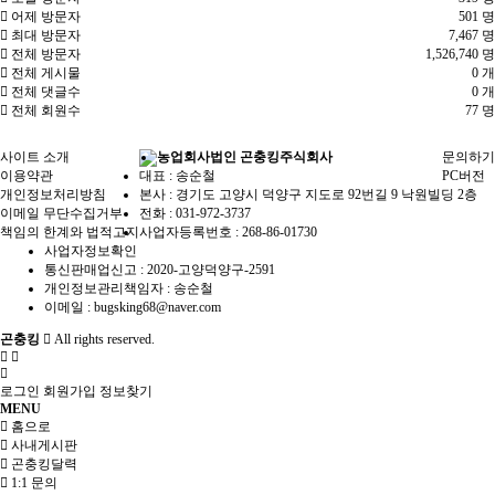
어제 방문자
501 명
최대 방문자
7,467 명
전체 방문자
1,526,740 명
전체 게시물
0 개
전체 댓글수
0 개
전체 회원수
77 명
사이트 소개
농업회사법인 곤충킹주식회사
문의하기
이용약관
대표 : 송순철
PC버전
개인정보처리방침
본사 : 경기도 고양시 덕양구 지도로 92번길 9 낙원빌딩 2층
이메일 무단수집거부
전화 :
031-972-3737
책임의 한계와 법적고지
사업자등록번호 :
268-86-01730
사업자정보확인
통신판매업신고 :
2020-고양덕양구-2591
개인정보관리책임자 : 송순철
이메일 :
bugsking68@naver.com
곤충킹
All rights reserved.
로그인
회원가입
정보찾기
MENU
홈으로
사내게시판
곤충킹달력
1:1 문의