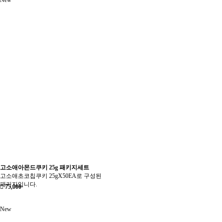
New
고소애아몬드쿠키 25g 패키지세트
고소애초코칩쿠키 25gX50EA로 구성된
패키지입니다.
75,000
New