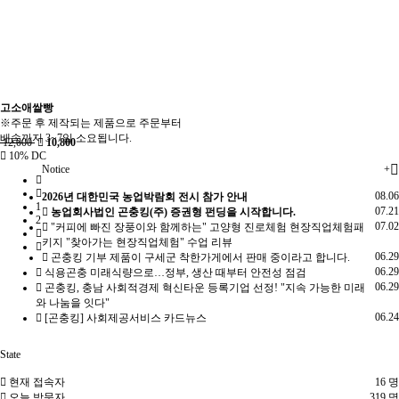
고소애쌀빵
※주문 후 제작되는 제품으로 주문부터
배송까지 3~7일 소요됩니다.
12,000
10,800
10% DC
Notice
+
08.06
2026년 대한민국 농업박람회 전시 참가 안내
1
07.21
농업회사법인 곤충킹(주) 증권형 펀딩을 시작합니다.
2
07.02
"커피에 빠진 장풍이와 함께하는" 고양형 진로체험 현장직업체험패
키지 "찾아가는 현장직업체험" 수업 리뷰
06.29
곤충킹 기부 제품이 구세군 착한가게에서 판매 중이라고 합니다.
06.29
식용곤충 미래식량으로…정부, 생산 때부터 안전성 점검
06.29
곤충킹, 충남 사회적경제 혁신타운 등록기업 선정! "지속 가능한 미래
와 나눔을 잇다"
06.24
[곤충킹] 사회제공서비스 카드뉴스
State
현재 접속자
16 명
오늘 방문자
319 명