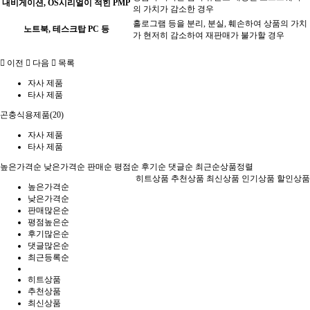
내비게이션, OS시리얼이 적힌 PMP
의 가치가 감소한 경우
홀로그램 등을 분리, 분실, 훼손하여 상품의 가치
노트북, 테스크탑 PC 등
가 현저히 감소하여 재판매가 불가할 경우
이전
다음
목록
자사 제품
타사 제품
곤충식용제품(20)
자사 제품
타사 제품
높은가격순
낮은가격순
판매순
평점순
후기순
댓글순
최근순
상품정렬
히트상품
추천상품
최신상품
인기상품
할인상품
높은가격순
낮은가격순
판매많은순
평점높은순
후기많은순
댓글많은순
최근등록순
히트상품
추천상품
최신상품