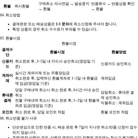
구매취소 의사전달 → 발송중지
반품회수 → 반품상품 확인
환불
즉시환불
→ 환불
→ 환불
04.
취소방법
결제완료 또는 배송상품은
1:1 문의
에 취소신청해 주셔야 합니다.
특정 상품의 경우 취소 수수료가 부과될 수 있습니다.
05.
환불시점
환불시점
결제수
환불시점
환불방법
단
신용카
취소완료 후, 3~5일 내 카드사 승인취소(영업일 기
신용카드 승인취소
드
준)
실시간 계좌이체 또는 무통장입금
계좌이
취소완료 후, 입력하신 환불계좌로 1~2일 내 환불금
계좌입금
체
액 입금(영업일 기준)
당일 구매내역 취소시 취소 완료 후, 6시간 이내 승인
당일취소 : 휴대폰 결
휴대폰
취소
제 승인취소
결제
전월 구매내역 취소시 취소 완료 후, 1~2일 내 환불계
익월취소 : 계좌입금
좌로 입금(영업일 기준)
포인트
취소 완료 후, 당일 포인트 적립
환불 포인트 적립
06.
취소반품 불가 사유
단순변심으로 인한 반품 시, 배송 완료 후 7일이 지나면 취소/반품 신청이 접수
되지 않습니다.
주문/제작 상품의 경우, 상품의 제작이 이미 진행된 경우에는 취소가 불가합니