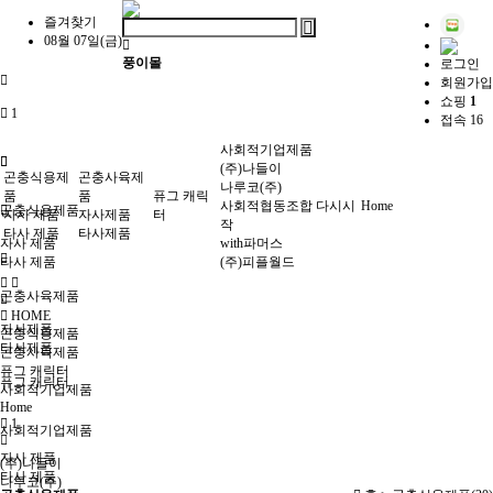
즐겨찾기
08월 07일(금)
풍이몰
로그인
회원가입
쇼핑
1
1
접속 16
사회적기업제품
(주)나들이
곤충식용제
곤충사육제
나루코(주)
품
품
퓨그 캐릭
사회적협동조합 다시시
Home
곤충식용제품
자사 제품
자사제품
터
작
타사 제품
타사제품
자사 제품
with파머스
타사 제품
(주)피플월드
곤충사육제품
HOME
자사제품
곤충식용제품
타사제품
곤충사육제품
퓨그 캐릭터
퓨그 캐릭터
사회적기업제품
Home
1
사회적기업제품
자사 제품
(주)나들이
타사 제품
나루코(주)