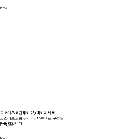
New
고소애초코칩쿠키 25g패키지세트
고소애초코칩쿠키 25gX50EA로 구성된
패키지입니다.
75,000