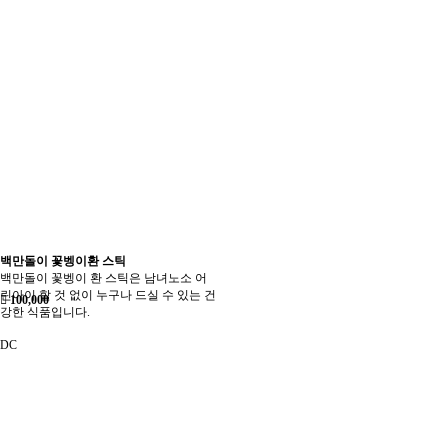
백만돌이 꽃벵이환 스틱
백만돌이 꽃벵이 환 스틱은 남녀노소 어
린아이 할 것 없이 누구나 드실 수 있는 건
100,000
강한 식품입니다.
DC