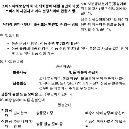
소비자분쟁해결기준(공정거래
소비자피해보상의 처리, 재화등에 대한 불만처리 및
위원회 고시) 및 관계법령에 따
소비자와 사업자 사이의 분쟁처리에 관한 사항
릅니다.
상품 상세설명페이지 및 페이지
거래에 관한 약관의 내용 또는 확인할 수 있는 방법
하단의 이용약관 링크를 통해
확인할 수 있습니다.
01.
반품기한
단순 변심인 경우 :
상품 수령 후 7일 이내
신청
상품 불량/오배송인 경우 : 상품 수령 후 3개월 이내, 혹은 그 사실을 알게 된 이
후 30일 이내 반품 신청 가능
02.
반품 배송비
반품 배송비
반품사유
반품 배송비 부담자
고객 부담이며, 최초 배송비를 포함해 왕복 배송비가 발생
단순변심
합니다. 또한, 도서/산간지역이거나 설치 상품을 반품하는
경우에는 배송비가 추가될 수 있습니다.
상품의 불량 또는 오배송
고객 부담이 아닙니다.
03.
배송상태에 따른 환불안내
환불안내
진행 상
결제완료
상품준비중
배송지시/배송중/배송완료
태
어떤 상
주문 내역 확
상품이 택배사로 이미 발송
상품 발송 준비 중
태
인 전
됨