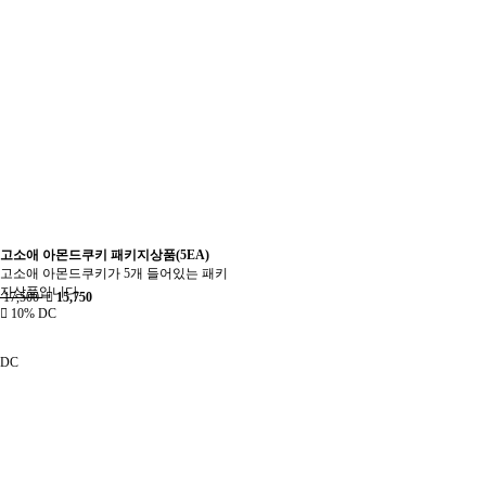
고소애 아몬드쿠키 패키지상품(5EA)
고소애 아몬드쿠키가 5개 들어있는 패키
지상품입니다.
17,500
15,750
10% DC
DC