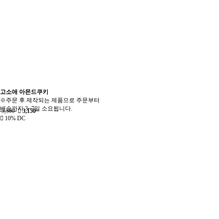
고소애 아몬드쿠키
※주문 후 제작되는 제품으로 주문부터
배송까지 3~7일 소요됩니다.
3,500
3,150
10% DC