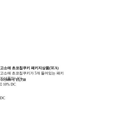
고소애 초코칩쿠키 패키지상품(5EA)
고소애 초코칩쿠키가 5개 들어있는 패키
지상품입니다.
17,500
15,750
10% DC
DC