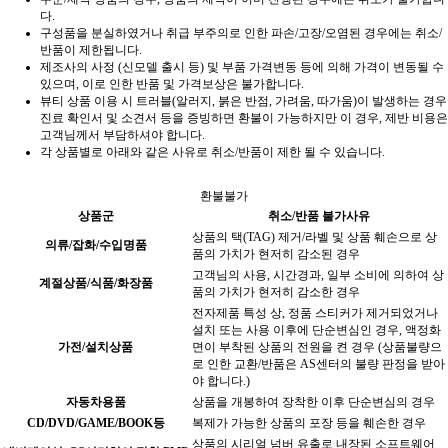
다.
구성품을 분실하였거나 취급 부주의로 인한 파손/고장/오염된 경우에는 취소/
반품이 제한됩니다.
제조사의 사정 (신모델 출시 등) 및 부품 가격변동 등에 의해 가격이 변동될 수
있으며, 이로 인한 반품 및 가격보상은 불가합니다.
뷰티 상품 이용 시 트러블(알러지, 붉은 반점, 가려움, 따가움)이 발생하는 경우
진료 확인서 및 소견서 등을 증빙하면 환불이 가능하지만 이 경우, 제반 비용은
고객님께서 부담하셔야 합니다.
각 상품별로 아래와 같은 사유로 취소/반품이 제한 될 수 있습니다.
환불불가
상품군
취소/반품 불가사유
상품의 택(TAG) 제거/라벨 및 상품 훼손으로 상
의류/잡화/수입명품
품의 가치가 현저히 감소된 경우
고객님의 사용, 시간경과, 일부 소비에 의하여 상
계절상품/식품/화장품
품의 가치가 현저히 감소한 경우
전자제품 특성 상, 정품 스티커가 제거되었거나
설치 또는 사용 이후에 단순변심인 경우, 액정화
가전/설치상품
면이 부착된 상품의 전원을 켠 경우 (상품불량으
로 인한 교환/반품은 AS센터의 불량 판정을 받아
야 합니다.)
자동차용품
상품을 개봉하여 장착한 이후 단순변심의 경우
CD/DVD/GAME/BOOK등
복제가 가능한 상품의 포장 등을 훼손한 경우
상품의 시리얼 넘버 유출로 내장된 소프트웨어