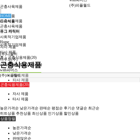
with파머스
(주)피플월드
곤충사육제품
자사제품
HOME
곤충식용제품
타사제품
곤충사육제품
퓨그 캐릭터
퓨그 캐릭터
사회적기업제품
Home
사회적기업제품
자사 제품
타사 제품
(주)나들이
홈 >
곤충식용제품(20)
나루코(주)
곤충식용제품
사회적협동조합 다시시작
with파머스
(주)피플월드
자사 제품
타사 제품
곤충식용제품(20)
Home
자사 제품
타사 제품
높은가격순
낮은가격순
판매순
평점순
후기순
댓글순
최근순
히트상품
추천상품
최신상품
인기상품
할인상품
상품정렬
높은가격순
낮은가격순
판매많은순