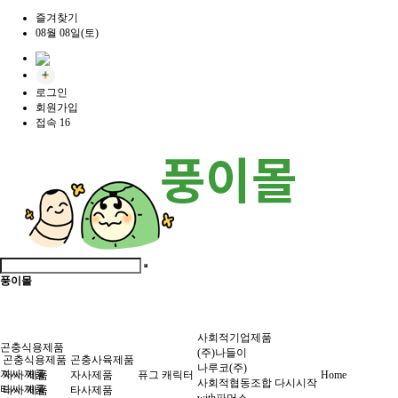
즐겨찾기
08월 08일(토)
로그인
회원가입
접속 16
풍이몰
사회적기업제품
곤충식용제품
(주)나들이
곤충식용제품
곤충사육제품
나루코(주)
자사 제품
자사 제품
자사제품
퓨그 캐릭터
Home
사회적협동조합 다시시작
타사 제품
타사 제품
타사제품