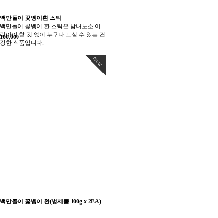
백만돌이 꽃벵이환 스틱
백만돌이 꽃벵이 환 스틱은 남녀노소 어
린아이 할 것 없이 누구나 드실 수 있는 건
100,000
강한 식품입니다.
New
백만돌이 꽃벵이 환(병제품 100g x 2EA)