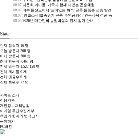
08.07
다문화 아이들, 가족과 함께 재밌는 곤충체험
08.07
여수 돌산도에서 '살아있는 화석' 곤충 돌좀류 신종 발견
08.07
[영월소식]멸종위기 곤충 '수염풍뎅이' 인공사육 성공 등
08.06
2026년 대한민국 농업박람회 전시 참가 안내
State
현재 접속자
16 명
오늘 방문자
208 명
어제 방문자
500 명
최대 방문자
7,467 명
전체 방문자
1,527,129 명
전체 게시물
0 개
전체 댓글수
0 개
전체 회원수
77 명
사이트 소개
이용약관
개인정보처리방침
이메일 무단수집거부
책임의 한계와 법적고지
문의하기
PC버전