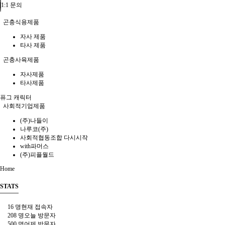
1:1 문의
곤충식용제품
자사 제품
타사 제품
곤충사육제품
자사제품
타사제품
퓨그 캐릭터
사회적기업제품
(주)나들이
나루코(주)
사회적협동조합 다시시작
with파머스
(주)피플월드
Home
STATS
16 명
현재 접속자
208 명
오늘 방문자
500 명
어제 방문자