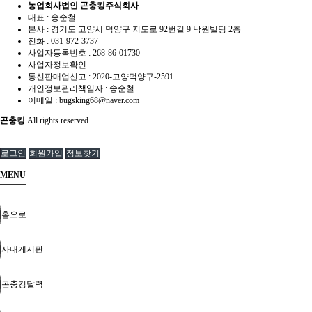
농업회사법인 곤충킹주식회사
대표 : 송순철
본사 : 경기도 고양시 덕양구 지도로 92번길 9 낙원빌딩 2층
전화 :
031-972-3737
사업자등록번호 :
268-86-01730
사업자정보확인
통신판매업신고 :
2020-고양덕양구-2591
개인정보관리책임자 : 송순철
이메일 :
bugsking68@naver.com
곤충킹
All rights reserved.
로그인
회원가입
정보찾기
MENU
홈으로
사내게시판
곤충킹달력