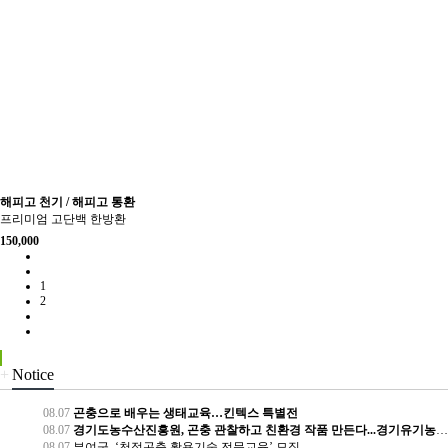
해피고 천기 / 해피고 통환
프리미엄 고단백 한방환
150,000
1
2
+
Notice
08.07
곤충으로 배우는 생태교육…킨텍스 특별전
08.07
경기도농수산진흥원, 곤충 관찰하고 친환경 작품 만든다...경기유기농센터 방학 프로그램
08.07
부여군, ‘천적곤충 활용기술 전문교육’ 모집