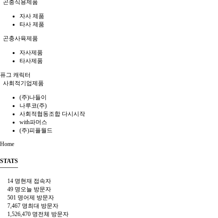
곤충식용제품
자사 제품
타사 제품
곤충사육제품
자사제품
타사제품
퓨그 캐릭터
사회적기업제품
(주)나들이
나루코(주)
사회적협동조합 다시시작
with파머스
(주)피플월드
Home
STATS
14 명
현재 접속자
49 명
오늘 방문자
501 명
어제 방문자
7,467 명
최대 방문자
1,526,470 명
전체 방문자