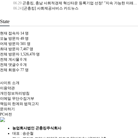
06.29
곤충킹, 충남 사회적경제 혁신타운 등록기업 선정! "지속 가능한 미래와 나눔을 잇다"
06.24
[곤충킹] 사회제공서비스 카드뉴스
State
현재 접속자
14 명
오늘 방문자
49 명
어제 방문자
501 명
최대 방문자
7,467 명
전체 방문자
1,526,470 명
전체 게시물
0 개
전체 댓글수
0 개
전체 회원수
77 명
사이트 소개
이용약관
개인정보처리방침
이메일 무단수집거부
책임의 한계와 법적고지
문의하기
PC버전
농업회사법인 곤충킹주식회사
대표 : 송순철