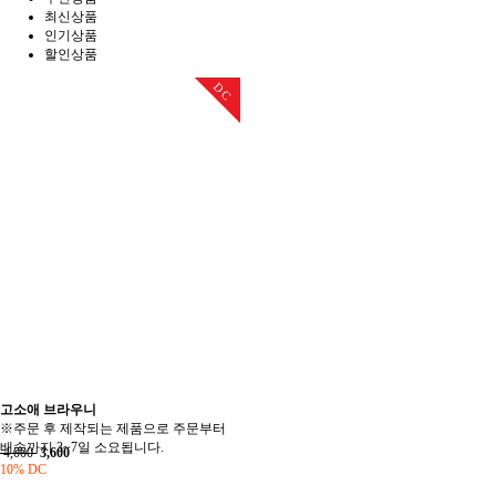
최신상품
인기상품
할인상품
DC
고소애 브라우니
※주문 후 제작되는 제품으로 주문부터
배송까지 3~7일 소요됩니다.
4,000
3,600
10% DC