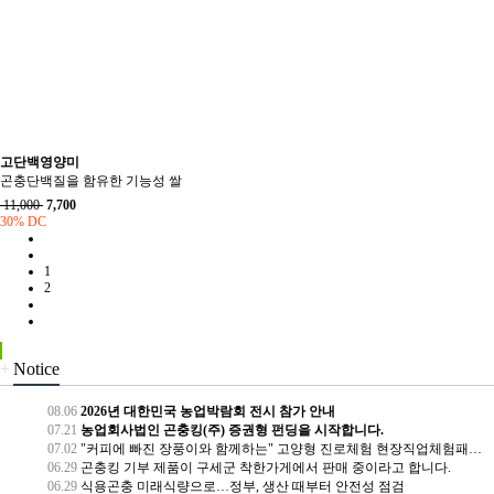
고단백영양미
곤충단백질을 함유한 기능성 쌀
11,000
7,700
30% DC
1
2
+
Notice
08.06
2026년 대한민국 농업박람회 전시 참가 안내
07.21
농업회사법인 곤충킹(주) 증권형 펀딩을 시작합니다.
07.02
"커피에 빠진 장풍이와 함께하는" 고양형 진로체험 현장직업체험패키지 "찾아가는 현장직업체험" 수업 리뷰
06.29
곤충킹 기부 제품이 구세군 착한가게에서 판매 중이라고 합니다.
06.29
식용곤충 미래식량으로…정부, 생산 때부터 안전성 점검