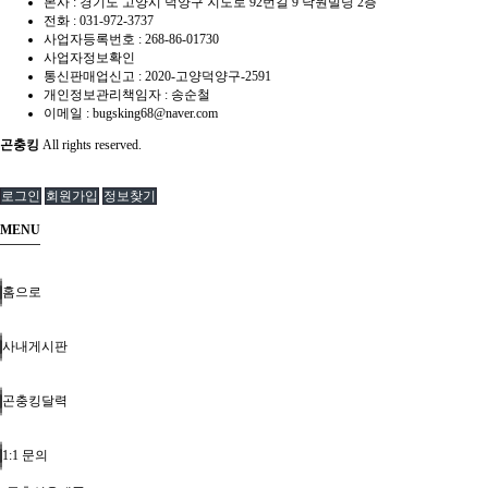
본사 : 경기도 고양시 덕양구 지도로 92번길 9 낙원빌딩 2층
전화 :
031-972-3737
사업자등록번호 :
268-86-01730
사업자정보확인
통신판매업신고 :
2020-고양덕양구-2591
개인정보관리책임자 : 송순철
이메일 :
bugsking68@naver.com
곤충킹
All rights reserved.
로그인
회원가입
정보찾기
MENU
홈으로
사내게시판
곤충킹달력
1:1 문의