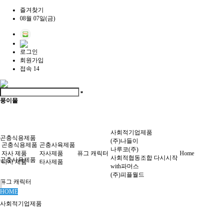
즐겨찾기
08월 07일(금)
로그인
회원가입
접속 14
풍이몰
사회적기업제품
곤충식용제품
(주)나들이
곤충식용제품
곤충사육제품
나루코(주)
자사 제품
자사제품
퓨그 캐릭터
Home
사회적협동조합 다시시작
곤충사육제품
타사 제품
타사제품
with파머스
(주)피플월드
퓨그 캐릭터
HOME
사회적기업제품