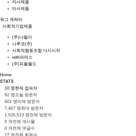
자사제품
타사제품
퓨그 캐릭터
사회적기업제품
(주)나들이
나루코(주)
사회적협동조합 다시시작
with파머스
(주)피플월드
Home
STATS
10 명
현재 접속자
92 명
오늘 방문자
501 명
어제 방문자
7,467 명
최대 방문자
1,526,513 명
전체 방문자
0 개
전체 게시물
0 개
전체 댓글수
77 명
전체 회원수