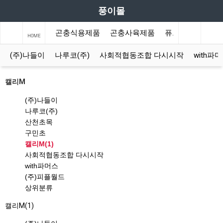
풍이몰
곤충식용제품
곤충사육제품
퓨그 캐릭터
사
HOME
(주)나들이
나루코(주)
사회적협동조합 다시시작
with파
캘리M
(주)나들이
나루코(주)
산천초목
구민초
캘리M(1)
사회적협동조합 다시시작
with파머스
(주)피플월드
상위분류
캘리M(1)