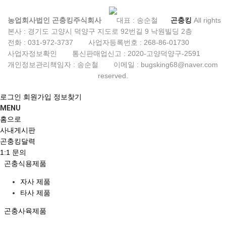
농업회사법인 곤충킹주식회사
대표 : 송순철
곤충킹
All rights
본사 : 경기도 고양시 덕양구 지도로 92번길 9 낙원빌딩 2층
전화 :
031-972-3737
사업자등록번호 :
268-86-01730
사업자정보확인
통신판매업신고 :
2020-고양덕양구-2591
개인정보관리책임자 : 송순철
이메일 :
bugsking68@naver.com
reserved.
로그인
회원가입
정보찾기
MENU
홈으로
사내게시판
곤충킹달력
1:1 문의
곤충식용제품
자사 제품
타사 제품
곤충사육제품