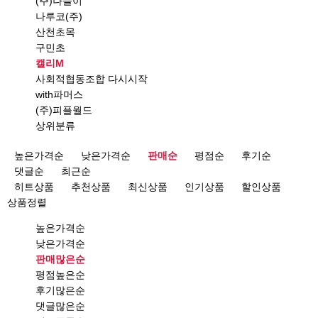
(주)나들이
나루코(주)
산천초목
구민초
캘리M
사회적협동조합 다시시작
with파머스
(주)피플월드
상위분류
높은가격순
낮은가격순
판매순
평점순
후기순
댓글순
최근순
히트상품
추천상품
최신상품
인기상품
할인상품
상품정렬
높은가격순
낮은가격순
판매많은순
평점높은순
후기많은순
댓글많은순