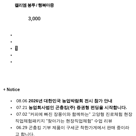
캘리엠 봉투 / 행복마중
3,000
1
+
Notice
08.06
2026년 대한민국 농업박람회 전시 참가 안내
07.21
농업회사법인 곤충킹(주) 증권형 펀딩을 시작합니다.
07.02
"커피에 빠진 장풍이와 함께하는" 고양형 진로체험 현장
직업체험패키지 "찾아가는 현장직업체험" 수업 리뷰
06.29
곤충킹 기부 제품이 구세군 착한가게에서 판매 중이라
고 합니다.