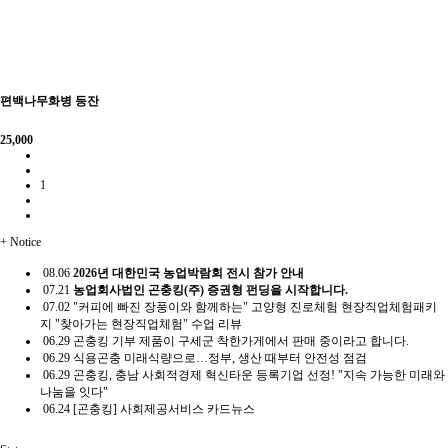
편백나무화병 등잔
25,000
1
+
Notice
08.06
2026년 대한민국 농업박람회 전시 참가 안내
07.21
농업회사법인 곤충킹(주) 증권형 펀딩을 시작합니다.
07.02
"커피에 빠진 장풍이와 함께하는" 고양형 진로체험 현장직업체험패키
지 "찾아가는 현장직업체험" 수업 리뷰
06.29
곤충킹 기부 제품이 구세군 착한가게에서 판매 중이라고 합니다.
06.29
식용곤충 미래식량으로…정부, 생산 때부터 안전성 점검
06.29
곤충킹, 충남 사회적경제 혁신타운 등록기업 선정! "지속 가능한 미래와
나눔을 잇다"
06.24
[곤충킹] 사회제공서비스 카드뉴스