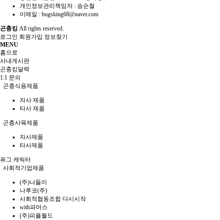
개인정보관리책임자 : 송순철
이메일 :
bugsking68@naver.com
곤충킹
All rights reserved.
로그인
회원가입
정보찾기
MENU
홈으로
사내게시판
곤충킹달력
1:1 문의
곤충식용제품
자사 제품
타사 제품
곤충사육제품
자사제품
타사제품
퓨그 캐릭터
사회적기업제품
(주)나들이
나루코(주)
사회적협동조합 다시시작
with파머스
(주)피플월드