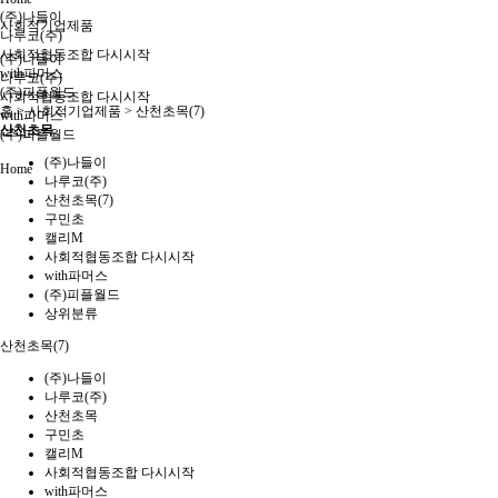
(주)나들이
사회적기업제품
나루코(주)
사회적협동조합 다시시작
(주)나들이
with파머스
나루코(주)
(주)피플월드
사회적협동조합 다시시작
홈 >
사회적기업제품
>
산천초목(7)
with파머스
산천초목
(주)피플월드
(주)나들이
Home
나루코(주)
산천초목(7)
구민초
캘리M
사회적협동조합 다시시작
with파머스
(주)피플월드
상위분류
산천초목(7)
(주)나들이
나루코(주)
산천초목
구민초
캘리M
사회적협동조합 다시시작
with파머스