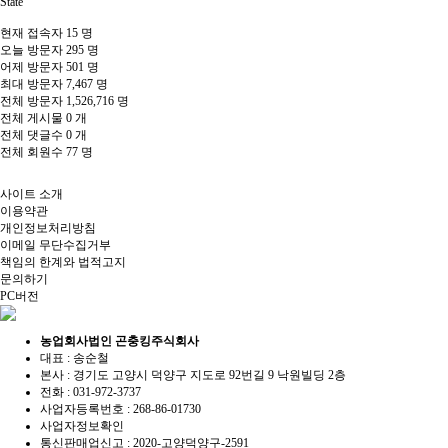
State
현재 접속자
15 명
오늘 방문자
295 명
어제 방문자
501 명
최대 방문자
7,467 명
전체 방문자
1,526,716 명
전체 게시물
0 개
전체 댓글수
0 개
전체 회원수
77 명
사이트 소개
이용약관
개인정보처리방침
이메일 무단수집거부
책임의 한계와 법적고지
문의하기
PC버전
농업회사법인 곤충킹주식회사
대표 : 송순철
본사 : 경기도 고양시 덕양구 지도로 92번길 9 낙원빌딩 2층
전화 :
031-972-3737
사업자등록번호 :
268-86-01730
사업자정보확인
통신판매업신고 :
2020-고양덕양구-2591