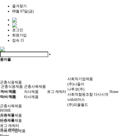
즐겨찾기
08월 07일(금)
로그인
회원가입
접속 15
풍이몰
사회적기업제품
곤충식용제품
(주)나들이
곤충식용제품
곤충사육제품
나루코(주)
자사 제품
자사 제품
자사제품
퓨그 캐릭터
Home
사회적협동조합 다시시작
타사 제품
타사 제품
타사제품
with파머스
(주)피플월드
곤충사육제품
HOME
자사제품
곤충식용제품
타사제품
곤충사육제품
퓨그 캐릭터
퓨그 캐릭터
사회적기업제품
Home