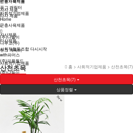
곤충사육제품
퓨그 캐릭터
자사 제품
사회적기업제품
타사 제품
Home
곤충사육제품
자사제품
(주)나들이
타사제품
나루코(주)
사회적협동조합 다시시작
퓨그 캐릭터
with파머스
(주)피플월드
사회적기업제품
산천초목
홈 >
사회적기업제품
>
산천초목(7)
(주)나들이
나루코(주)
산천초목(7)
사회적협동조합 다시시작
상품정렬
with파머스
(주)피플월드
New
Home