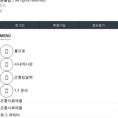
로그인
회원가입
정보찾기
MENU
홈으로
사내게시판
곤충킹달력
1:1 문의
곤충식용제품
곤충사육제품
퓨그 캐릭터