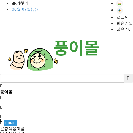
즐겨찾기
08월 07일(금)
로그인
회원가입
접속 10
풍이몰
HOME
곤충식용제품
곤충식용제품