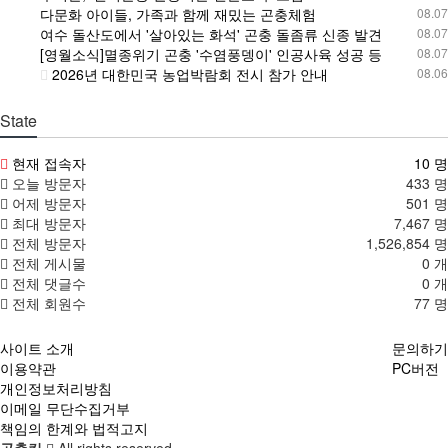
다문화 아이들, 가족과 함께 재밌는 곤충체험
08.07
여수 돌산도에서 '살아있는 화석' 곤충 돌좀류 신종 발견
08.07
[영월소식]멸종위기 곤충 '수염풍뎅이' 인공사육 성공 등
08.07
2026년 대한민국 농업박람회 전시 참가 안내
08.06
State
현재 접속자
10 명
오늘 방문자
433 명
어제 방문자
501 명
최대 방문자
7,467 명
전체 방문자
1,526,854 명
전체 게시물
0 개
전체 댓글수
0 개
전체 회원수
77 명
사이트 소개
문의하기
이용약관
PC버전
개인정보처리방침
이메일 무단수집거부
책임의 한계와 법적고지
곤충킹
All rights reserved.