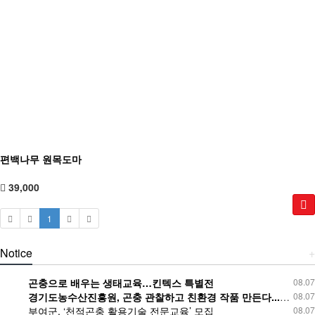
편백나무 원목도마
39,000
1
Notice
+
곤충으로 배우는 생태교육…킨텍스 특별전
08.07
경기도농수산진흥원, 곤충 관찰하고 친환경 작품 만든다...경기유기농센터 방학 프로그램
08.07
부여군, ‘천적곤충 활용기술 전문교육’ 모집
08.07