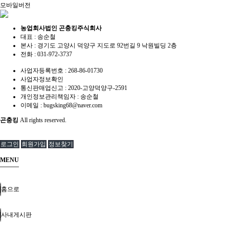
모바일버전
농업회사법인 곤충킹주식회사
대표 : 송순철
본사 : 경기도 고양시 덕양구 지도로 92번길 9 낙원빌딩 2층
전화 :
031-972-3737
사업자등록번호 :
268-86-01730
사업자정보확인
통신판매업신고 :
2020-고양덕양구-2591
개인정보관리책임자 : 송순철
이메일 :
bugsking68@naver.com
곤충킹
All rights reserved.
로그인
회원가입
정보찾기
MENU
홈으로
사내게시판