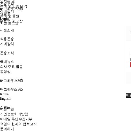
오시는 길
곤충소식
특허 및 인증 내역
버그하우스365
라이센서
쇼핑몰
특허 및 출원
Login
수료증 및 포상
회원 로그인
제품소개
식용곤충
기계장치
곤충소식
국내뉴스
회사 주요 활동
동영상
버그하우스365
버그하우스365
Korea
메
English
쇼핑몰
이용약관
개인정보처리방침
이메일 무단수집거부
책임의 한계와 법적고지
문의하기