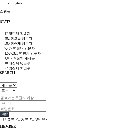
English
쇼핑몰
STATS
17 명
현재 접속자
402 명
오늘 방문자
500 명
어제 방문자
7,467 명
최대 방문자
1,527,323 명
전체 방문자
1,037 개
전체 게시물
18 개
전체 댓글수
77 명
전체 회원수
SEARCH
Login
자동로그인 및 로그인 상태 유지
MEMBER