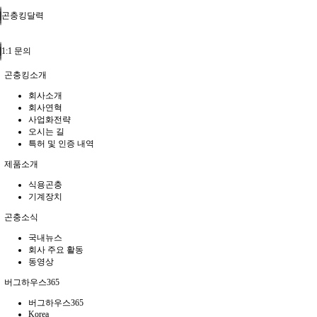
곤충킹달력
1:1 문의
곤충킹소개
회사소개
회사연혁
사업화전략
오시는 길
특허 및 인증 내역
제품소개
식용곤충
기계장치
곤충소식
국내뉴스
회사 주요 활동
동영상
버그하우스365
버그하우스365
Korea