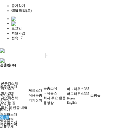
즐겨찾기
08월 08일(토)
로그인
회원가입
접속 17
곤충킹(주)
곤충킹소개
곤충킹소개
회사소개
곤충소식
버그하우스365
제품소개
회사연혁
국내뉴스
버그하우스365
회사소개
식용곤충
쇼핑몰
사업화전략
회사 주요 활동
Korea
조직도
기계장치
English
오시는 길
동영상
CI소개
특허 및 인증 내역
BI소개
캐릭터소개
SHOP
회사연혁
곤충킹소개
사업화전략
제품소개